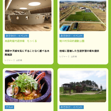
おでかけ・イベント
おでかけ・イベント
高畠町屋内遊技場 もっくる
鮭川村多目的運動公園
季節や天候を気にすることなく遊べる木
地域に密着した生涯学習の場を提供
育施設
レジャー
山形県
レジャー
山形県
グルメ
おでかけ・イベント