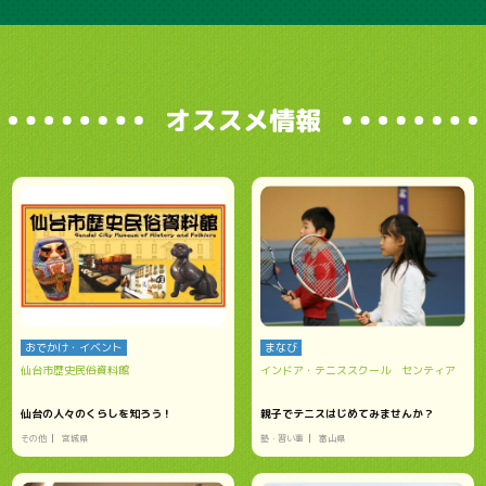
オススメ情報
おでかけ・イベント
まなび
仙台市歴史民俗資料館
インドア・テニススクール センティア
仙台の人々のくらしを知ろう！
親子でテニスはじめてみませんか？
その他
宮城県
塾・習い事
富山県