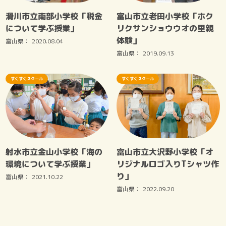
滑川市立南部小学校「税金
富山市立老田小学校「ホク
について学ぶ授業」
リクサンショウウオの里親
体験」
富山県：
2020.08.04
富山県：
2019.09.13
すくすくスクール
すくすくスクール
射水市立金山小学校「海の
富山市立大沢野小学校「オ
環境について学ぶ授業」
リジナルロゴ入りTシャツ作
り」
富山県：
2021.10.22
富山県：
2022.09.20