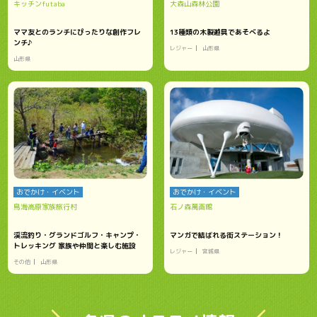
キッチンfutaba
大森山森林公園
ママ友とのランチにぴったりな創作フレ
13種類の木製遊具であそべるよ
ンチ♪
レジャー
山形県
山形県
おでかけ・イベント
おでかけ・イベント
鳥海高原家族旅行村
石ノ森萬画館
渓流釣り・グランドゴルフ・キャンプ・
マンガで結ばれる街ステーション！
トレッキング 家族や仲間と楽しむ施設
レジャー
宮城県
その他
山形県