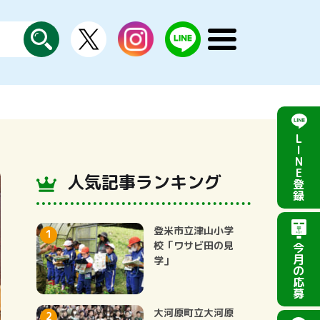
X
instagram
LINE
メ
公
探
ニ
す
式
ュ
ー
を
開
く
L
I
N
E
人気記事ランキング
登
録
登米市立津山小学
校「ワサビ田の見
今
月
学」
の
応
募
大河原町立大河原