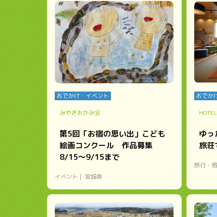
おでかけ・イベント
おでか
みやぎおかみ会
HOTEL
第5回「お宿の思い出」こども
ゆっ
絵画コンクール 作品募集
旅荘
8/15～9/15まで
旅行・
イベント
宮城県