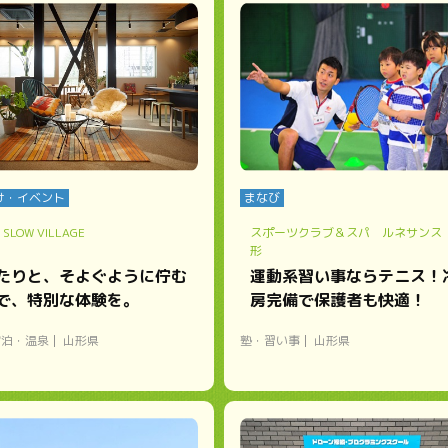
け・イベント
まなび
 SLOW VILLAGE
スポーツクラブ＆スパ ルネサンス
形
たりと、そよぐように佇む
運動系習い事ならテニス！
で、特別な体験を。
房完備で保護者も快適！
宿泊・温泉
山形県
塾・習い事
山形県