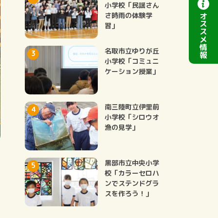
小学校「民謡さん
オ
さ時雨の体験学
ス
習」
ス
メ
情
名取市立ゆりが丘
報
小学校「コミュニ
ケーション授業」
南三陸町立伊里前
小学校「シロウオ
漁の見学」
黒部市立中央小学
校「カラーセロハ
ンでステンドグラ
スを作ろう！」