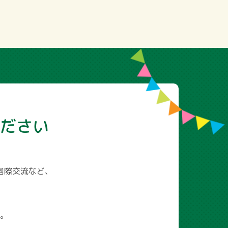
ださい
国際交流など、
。