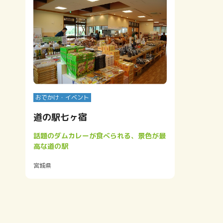
を
受
ド
おでかけ・イベント
道の駅七ヶ宿
話題のダムカレーが食べられる、景色が最
高な道の駅
宮城県