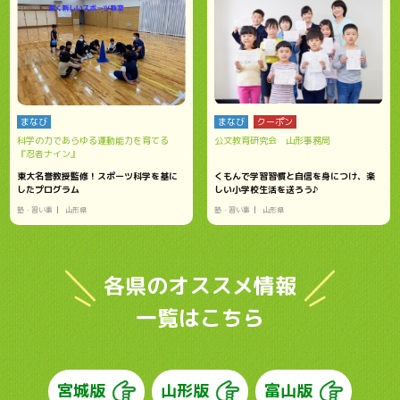
まなび
まなび
クーポン
科学の力であらゆる運動能力を育てる
公文教育研究会 山形事務局
『忍者ナイン』
東大名誉教授監修！スポーツ科学を基に
くもんで学習習慣と自信を身につけ、楽
したプログラム
しい小学校生活を送ろう♪
塾・習い事
山形県
塾・習い事
山形県
各県のオススメ情報
一覧はこちら
宮城版
山形版
富山版