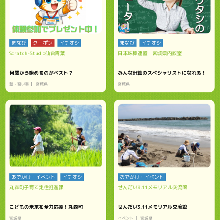
まなび
クーポン
イチオシ
まなび
イチオシ
Scratch-Studio仙台青葉
日本珠算連盟 宮城県内教室
何歳から始めるのがベスト？
みんな計算のスペシャリストになれる！
塾・習い事
宮城県
宮城県
おでかけ・イベント
イチオシ
おでかけ・イベント
丸森町子育て定住推進課
せんだい3.11メモリアル交流館
こどもの未来を全力応援！丸森町
せんだい3.11メモリアル交流館
宮城県
イベント
宮城県