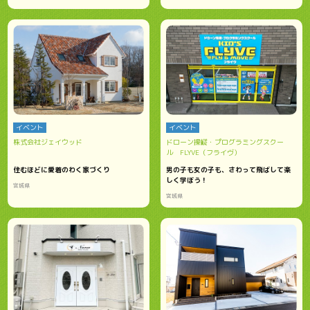
イベント
イベント
株式会社ジェイウッド
ドローン操縦・プログラミングスクー
ル FLYVE（フライヴ）
住むほどに愛着のわく家づくり
男の子も女の子も、さわって飛ばして楽
しく学ぼう！
宮城県
宮城県