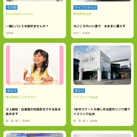
その他
ライフスタイル
Nana Ballet Studio
株式会社山大
一緒にバレエを始めませんか？
木ごこちのいい家で 木ままに暮らす
宮城県
住宅
宮城県
まなび
まなび
株式会社こどもクラブ
アイスリンク仙台
少人数制・応答型の対話形式でやる気を
1年中スケートが楽しめる室内リンク場ア
高めます
イスリンク仙台
塾・習い事
宮城県
塾・習い事
宮城県