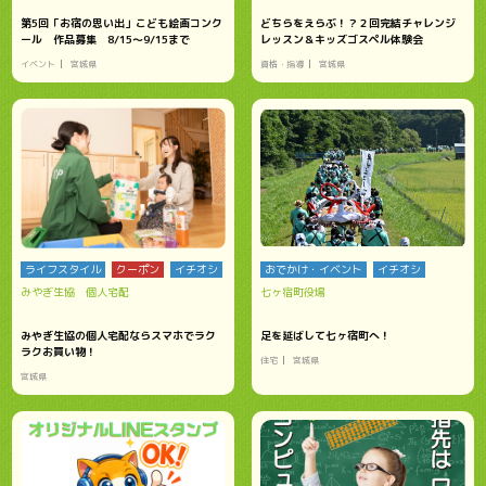
第5回「お宿の思い出」こども絵画コンク
どちらをえらぶ！？２回完結チャレンジ
ール 作品募集 8/15～9/15まで
レッスン＆キッズゴスペル体験会
イベント
宮城県
資格・指導
宮城県
ライフスタイル
クーポン
イチオシ
おでかけ・イベント
イチオシ
みやぎ生協 個人宅配
七ヶ宿町役場
みやぎ生協の個人宅配ならスマホでラク
足を延ばして七ヶ宿町へ！
ラクお買い物！
住宅
宮城県
宮城県