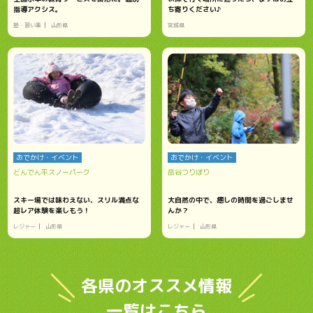
指導アクシス。
ち寄りください♪
塾・習い事
山形県
宮城県
おでかけ・イベント
おでかけ・イベント
どんでん平スノーパーク
岳谷つりぼり
スキー場では味わえない、スリル満点な
大自然の中で、癒しの時間を過ごしませ
超レア体験を楽しもう！
んか？
レジャー
山形県
レジャー
山形県
各県のオススメ情報
一覧はこちら