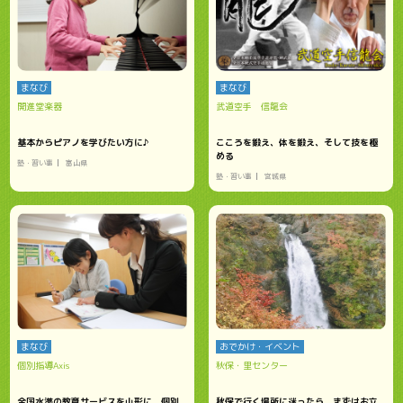
まなび
まなび
開進堂楽器
武道空手 信龍会
基本からピアノを学びたい方に♪
こころを鍛え、体を鍛え、そして技を極
める
塾・習い事
富山県
塾・習い事
宮城県
まなび
おでかけ・イベント
個別指導Axis
秋保・里センター
全国水準の教育サービスを山形に。個別
秋保で行く場所に迷ったら、まずはお立