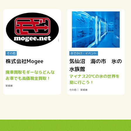
その他
おでかけ・イベント
株式会社Mogee
気仙沼 海の市 氷の
水族館
廃車買取モギーならどんな
マイナス20℃の氷の世界を
お車でも高価現金買取！
見に行こう！
宮城県
その他
宮城県