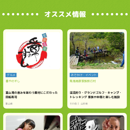
オススメ情報
グルメ
おでかけ・イベント
番やのすし
鳥海高原家族旅行村
富山湾の恵みを味わう素材にこだわった
渓流釣り・グランドゴルフ・キャンプ・
回転寿司
トレッキング 家族や仲間と楽しむ施設
富山県
その他
山形県