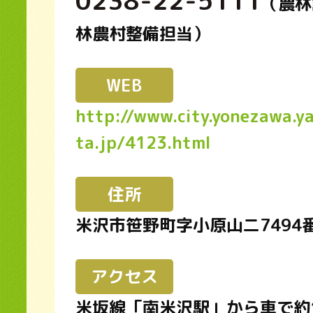
0238-22-5111
（農林
林農村整備担当）
WEB
http://www.city.yonezawa.y
ta.jp/4123.html
住所
米沢市笹野町字小原山二7494
アクセス
米坂線「南米沢駅」から車で約