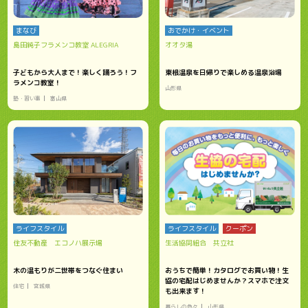
まなび
おでかけ・イベント
島田純子フラメンコ教室 ALEGRIA
オオタ湯
子どもから大人まで！楽しく踊ろう！フ
東根温泉を日帰りで楽しめる温泉浴場
ラメンコ教室！
山形県
塾・習い事
富山県
ライフスタイル
ライフスタイル
クーポン
住友不動産 エコノハ展示場
生活協同組合 共立社
木の温もりが二世帯をつなぐ住まい
おうちで簡単！カタログでお買い物！生
協の宅配はじめませんか？スマホで注文
住宅
宮城県
も出来ます！
暮らしの色々
山形県