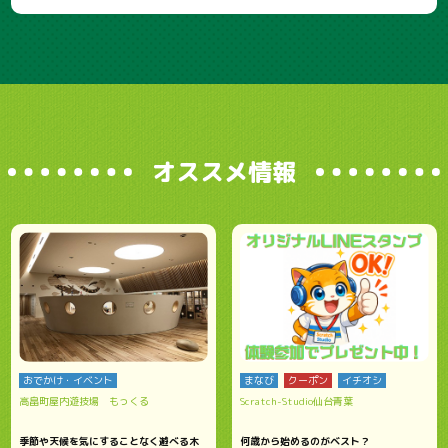
オススメ情報
おでかけ・イベント
まなび
クーポン
イチオシ
高畠町屋内遊技場 もっくる
Scratch-Studio仙台青葉
季節や天候を気にすることなく遊べる木
何歳から始めるのがベスト？