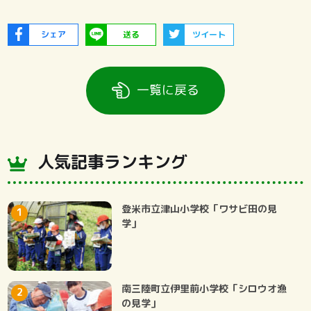
シェア
送る
ツイート
一覧に戻る
人気記事ランキング
登米市立津山小学校「ワサビ田の見
学」
南三陸町立伊里前小学校「シロウオ漁
の見学」