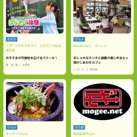
まなび
グルメ
スポーツクラブ＆スパ ルネサンス仙台
Book&Cafeこ・らっしぇ
南光台
お子さまの可能性を広げるスクール！
おしゃれなランチと読書が楽しめる七ヶ
宿のしあわせカフェ
塾・習い事
宮城県
レストラン
宮城県
グルメ
その他
キッチンfutaba
株式会社Mogee