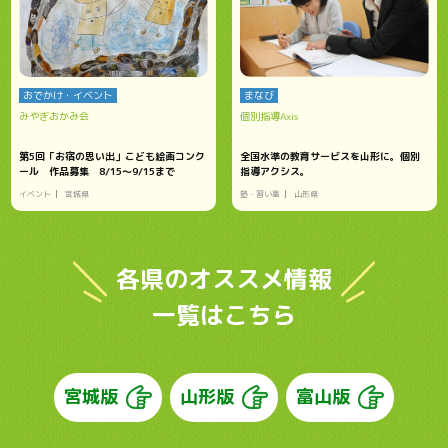
おでかけ・イベント
まなび
みやぎおかみ会
個別指導Axis
第5回「お宿の思い出」こども絵画コンク
全国水準の教育サービスを山形に。個別
ール 作品募集 8/15～9/15まで
指導アクシス。
イベント
宮城県
塾・習い事
山形県
各県のオススメ情報
一覧はこちら
宮城版
山形版
富山版