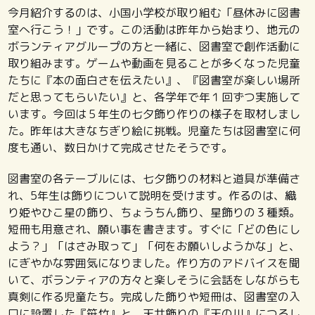
今月紹介するのは、小国小学校が取り組む「昼休みに図書
室へ行こう！」です。この活動は昨年から始まり、地元の
ボランティアグループの方と一緒に、図書室で創作活動に
取り組みます。ゲームや動画を見ることが多くなった児童
たちに『本の面白さを伝えたい』、『図書室が楽しい場所
だと思ってもらいたい』と、各学年で年１回ずつ実施して
います。今回は５年生の七夕飾り作りの様子を取材しまし
た。昨年は大きなちぎり絵に挑戦。児童たちは図書室に何
度も通い、数日かけて完成させたそうです。
図書室の各テーブルには、七夕飾りの材料と道具が準備さ
れ、5年生は飾りについて説明を受けます。作るのは、織
り姫やひこ星の飾り、ちょうちん飾り、星飾りの３種類。
短冊も用意され、願い事を書きます。すぐに「どの色にし
よう？」「はさみ取って」「何をお願いしようかな」と、
にぎやかな雰囲気になりました。作り方のアドバイスを聞
いて、ボランティアの方々と楽しそうに会話をしながらも
真剣に作る児童たち。完成した飾りや短冊は、図書室の入
口に設置した『笹竹』と、天井飾りの『天の川』につるし