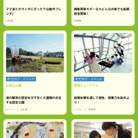
ママ友とのランチにぴったりな創作フレ
廃車買取モギーならどんなお車でも高価
ンチ♪
現金買取！
山形県
宮城県
おでかけ・イベント
おでかけ・イベント
日和山公園
感覚ミュージアム
港の繁栄の歴史を示す多くの遺物が点在
感覚体験を通して感性、想像力を高めよ
する歴史公園
う！
レジャー
山形県
レジャー
宮城県