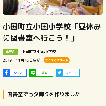
小国町立小国小学校「昼休み
に図書室へ行こう！」
小国町立小国小学校
山形県
2019年11月15日
更新
すくすくスクール
シェア
送る
ツイート
図書室で七夕飾りを作りました