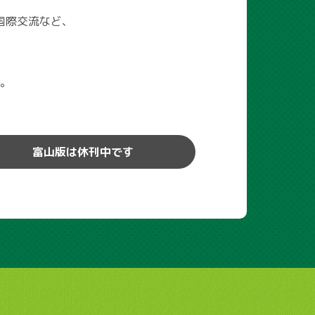
国際交流など、
。
富山版は休刊中です