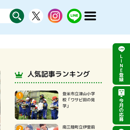
X
instagram
LINE
メ
公
探
ニ
す
式
ュ
ー
を
開
く
L
I
N
E
人気記事ランキング
登
録
登米市立津山小学
校「ワサビ田の見
今
月
学」
の
応
募
南三陸町立伊里前