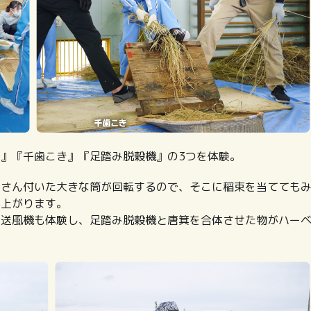
』『千歯こき』『足踏み脱穀機』の3つを体験。
くさん付いた大きな筒が回転するので、そこに稲束を当てても
が上がります。
う送風機も体験し、足踏み脱穀機と唐箕を合体させた物がハー