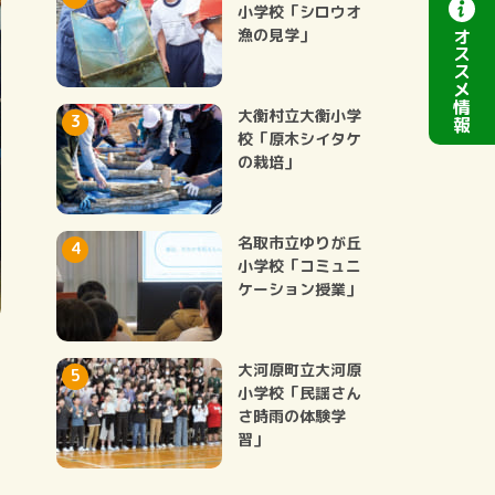
小学校「シロウオ
オ
漁の見学」
ス
ス
メ
情
大衡村立大衡小学
報
校「原木シイタケ
の栽培」
名取市立ゆりが丘
小学校「コミュニ
ケーション授業」
大河原町立大河原
小学校「民謡さん
さ時雨の体験学
習」