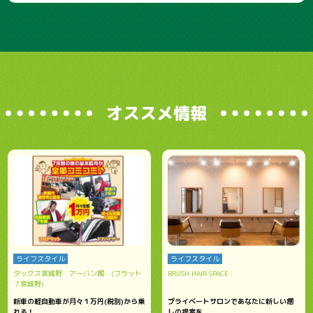
オススメ情報
ライフスタイル
ライフスタイル
タックス宮城野 アーバン館 (フラット
BRUSH HAIR SPACE
７宮城野)
新車の軽自動車が月々１万円(税別)から乗
プライベートサロンであなたに新しい癒
れる！
しの提案を。