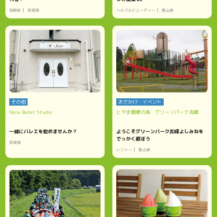
自動車
宮城県
ヘルス＆ビューティー
富山県
その他
おでかけ・イベント
Nana Ballet Studio
とやま健康の森 グリーンパーク吉峰
一緒にバレエを始めませんか？
ようこそグリーンパーク吉峰よしみねを
でっかく遊ぼう
宮城県
レジャー
富山県