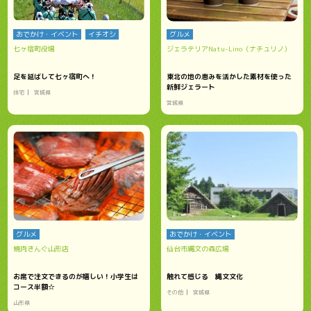
おでかけ・イベント
イチオシ
グルメ
七ヶ宿町役場
ジェラテリアNatu-Lino（ナチュリノ）
足を延ばして七ヶ宿町へ！
東北の地の恵みを活かした素材を使った
新鮮ジェラート
住宅
宮城県
宮城県
グルメ
おでかけ・イベント
焼肉きんぐ山形店
仙台市縄文の森広場
お席で注文できるのが嬉しい！小学生は
触れて感じる 縄文文化
コース半額☆
その他
宮城県
山形県