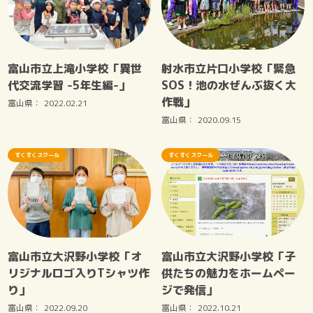
富山市立上滝小学校「異世
射水市立片口小学校「緊急
代交流学習 -5年生編-」
SOS！池の水ぜんぶ抜く大
作戦」
富山県：
2022.02.21
富山県：
2020.09.15
すくすくスクール
すくすくスクール
富山市立大沢野小学校「オ
富山市立大沢野小学校「子
リジナルロゴ入りTシャツ作
供たちの魅力をホームペー
り」
ジで発信」
富山県：
2022.09.20
富山県：
2022.10.21