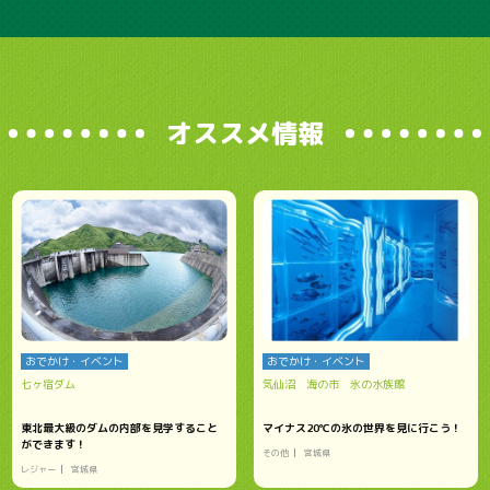
オススメ情報
おでかけ・イベント
おでかけ・イベント
七ヶ宿ダム
気仙沼 海の市 氷の水族館
東北最大級のダムの内部を見学すること
マイナス20℃の氷の世界を見に行こう！
ができます！
その他
宮城県
レジャー
宮城県