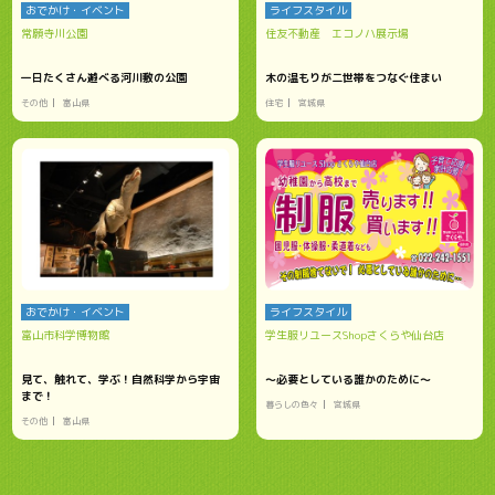
おでかけ・イベント
ライフスタイル
常願寺川公園
住友不動産 エコノハ展示場
一日たくさん遊べる河川敷の公園
木の温もりが二世帯をつなぐ住まい
その他
富山県
住宅
宮城県
おでかけ・イベント
ライフスタイル
富山市科学博物館
学生服リユースShopさくらや仙台店
見て、触れて、学ぶ！自然科学から宇宙
～必要としている誰かのために～
まで！
暮らしの色々
宮城県
その他
富山県