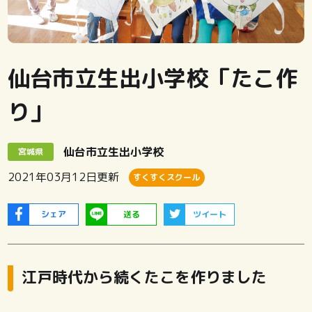
仙台市立生出小学校「たこ作
り」
仙台市立生出小学校
宮城県
2021年03月12日
更新
すくすくスクール
シェア
送る
ツイート
江戸時代から続くたこを作りました