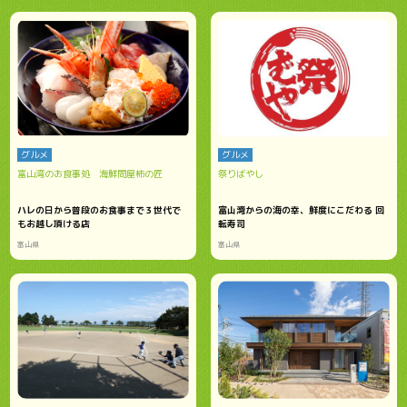
グルメ
グルメ
富山湾のお食事処 海鮮問屋柿の匠
祭りばやし
ハレの日から普段のお食事まで３世代で
富山湾からの海の幸、鮮度にこだわる 回
もお越し頂ける店
転寿司
富山県
富山県