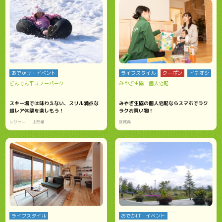
おでかけ・イベント
ライフスタイル
クーポン
イチオシ
どんでん平スノーパーク
みやぎ生協 個人宅配
スキー場では味わえない、スリル満点な
みやぎ生協の個人宅配ならスマホでラク
超レア体験を楽しもう！
ラクお買い物！
レジャー
山形県
宮城県
ライフスタイル
おでかけ・イベント