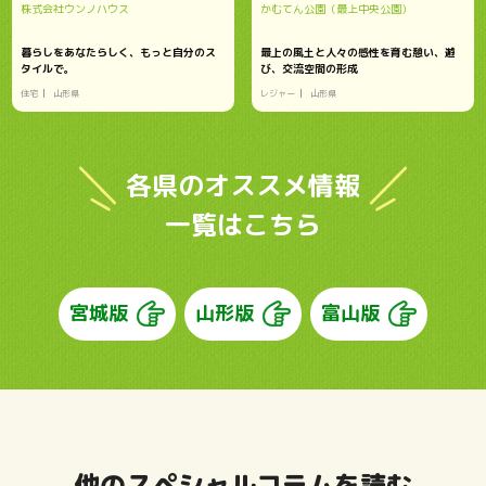
株式会社ウンノハウス
かむてん公園（最上中央公園）
暮らしをあなたらしく、もっと自分のス
最上の風土と人々の感性を育む憩い、遊
タイルで。
び、交流空間の形成
住宅
山形県
レジャー
山形県
各県のオススメ情報
一覧はこちら
宮城版
山形版
富山版
他のスペシャルコラムを読む