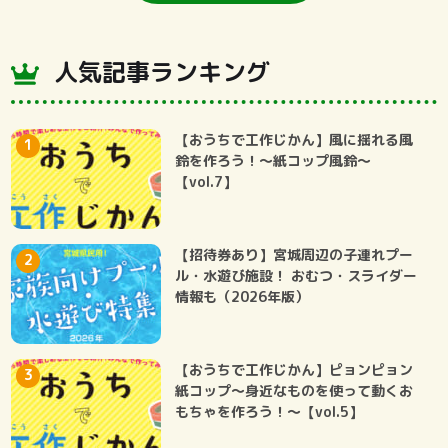
人気記事ランキング
【おうちで工作じかん】風に揺れる風
鈴を作ろう！～紙コップ風鈴～
【vol.7】
【招待券あり】宮城周辺の子連れプー
ル・水遊び施設！ おむつ・スライダー
情報も（2026年版）
【おうちで工作じかん】ピョンピョン
紙コップ～身近なものを使って動くお
もちゃを作ろう！～【vol.5】