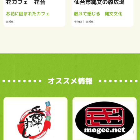
花カフェ 花音
仙台市縄文の森広場
お花に囲まれたカフェ
触れて感じる 縄文文化
宮城県
その他
宮城県
オススメ情報