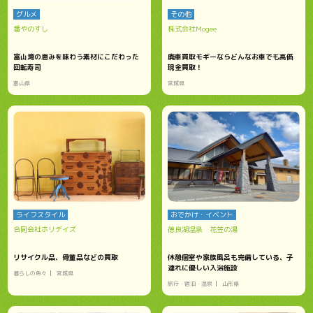
グルメ
その他
番やのすし
株式会社Mogee
富山湾の恵みを味わう素材にこだわった
廃車買取モギーならどんなお車でも高価
回転寿司
現金買取！
富山県
宮城県
ライフスタイル
おでかけ・イベント
合同会社ホリデイズ
徳良湖温泉 花笠の湯
リサイクル品、骨董品などの買取
休憩個室や家族風呂も完備している、子
連れに優しい入浴施設
暮らしの色々
宮城県
旅行・宿泊・温泉
山形県