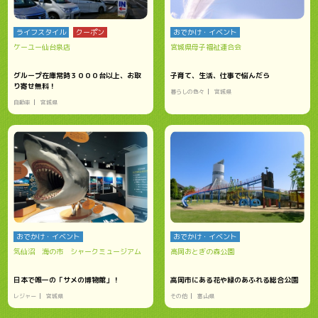
ライフスタイル
クーポン
おでかけ・イベント
ケーユー仙台泉店
宮城県母子福祉連合会
グループ在庫常時３０００台以上、お取
子育て、生活、仕事で悩んだら
り寄せ無料！
暮らしの色々
宮城県
自動車
宮城県
おでかけ・イベント
おでかけ・イベント
気仙沼 海の市 シャークミュージアム
高岡おとぎの森公園
日本で唯一の「サメの博物館」！
高岡市にある花や緑のあふれる総合公園
レジャー
宮城県
その他
富山県