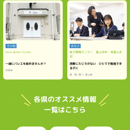
その他
まなび
Nana Ballet Studio
能力開発センター 富山本校・南富山本
校
一緒にバレエを始めませんか？
困難にたじろがない ひとりで勉強でき
る子に
宮城県
塾・習い事
富山県
各県のオススメ情報
一覧はこちら