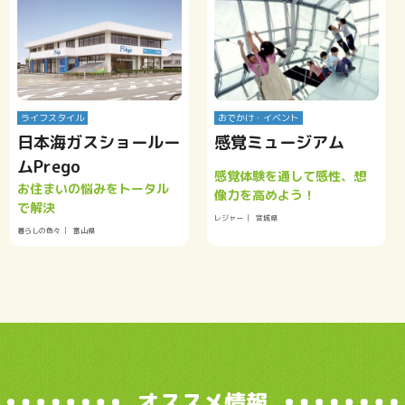
ライフスタイル
おでかけ・イベント
日本海ガスショールー
感覚ミュージアム
ムPrego
感覚体験を通して感性、想
お住まいの悩みをトータル
像力を高めよう！
で解決
レジャー
宮城県
暮らしの色々
富山県
オススメ情報