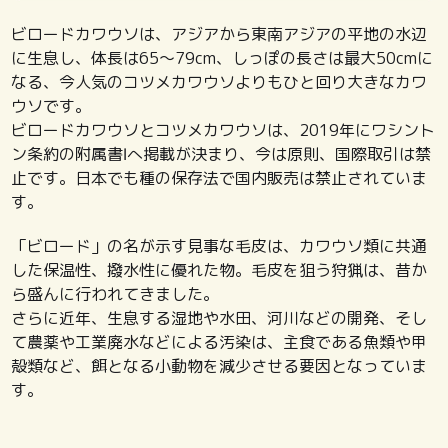
ビロードカワウソは、アジアから東南アジアの平地の水辺
に生息し、体長は65～79cm、しっぽの長さは最大50cmに
なる、今人気のコツメカワウソよりもひと回り大きなカワ
ウソです。
ビロードカワウソとコツメカワウソは、2019年にワシント
ン条約の附属書Ⅰへ掲載が決まり、今は原則、国際取引は禁
止です。日本でも種の保存法で国内販売は禁止されていま
す。
「ビロード」の名が示す見事な毛皮は、カワウソ類に共通
した保温性、撥水性に優れた物。毛皮を狙う狩猟は、昔か
ら盛んに行われてきました。
さらに近年、生息する湿地や水田、河川などの開発、そし
て農薬や工業廃水などによる汚染は、主食である魚類や甲
殻類など、餌となる小動物を減少させる要因となっていま
す。