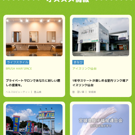
ライフスタイル
まなび
BRUSH HAIR SPACE
アイスリンク仙台
プライベートサロンであなたに新しい癒
1年中スケートが楽しめる室内リンク場ア
しの提案を。
イスリンク仙台
ヘルス＆ビューティー
富山県
塾・習い事
宮城県