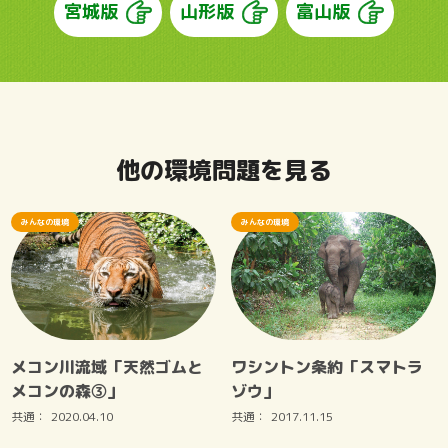
宮城版
山形版
富山版
他の環境問題を見る
みんなの環境
みんなの環境
メコン川流域「天然ゴムと
ワシントン条約「スマトラ
メコンの森③」
ゾウ」
共通：
2020.04.10
共通：
2017.11.15