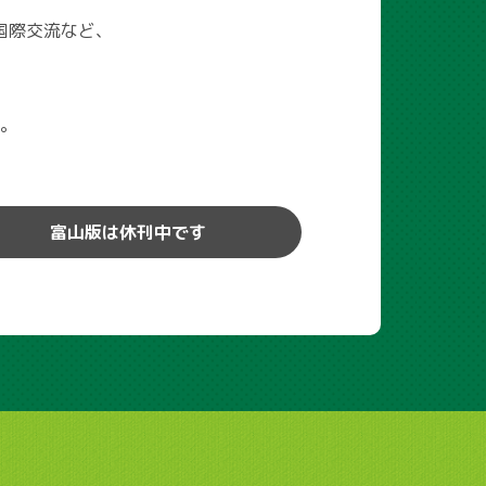
国際交流など、
。
富山版は休刊中です