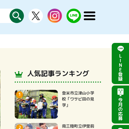
X
instagram
LINE
メ
公
探
ニ
す
式
ュ
ー
を
開
く
L
I
N
E
人気記事ランキング
登
録
登米市立津山小学
校「ワサビ田の見
今
月
学」
の
応
募
南三陸町立伊里前