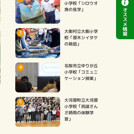
小学校「シロウオ
オ
漁の見学」
ス
ス
メ
情
大衡村立大衡小学
報
校「原木シイタケ
の栽培」
名取市立ゆりが丘
小学校「コミュニ
ケーション授業」
大河原町立大河原
小学校「民謡さん
さ時雨の体験学
習」