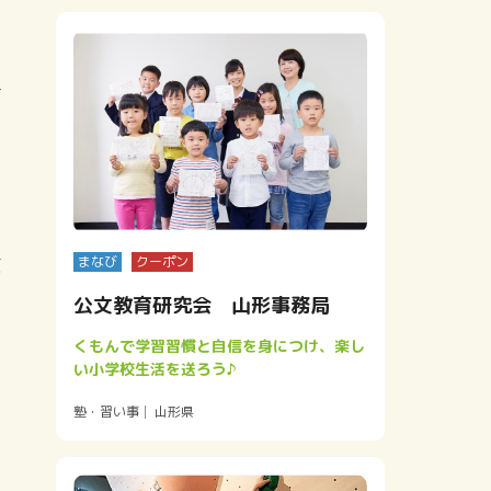
質
まなび
クーポン
公文教育研究会 山形事務局
くもんで学習習慣と自信を身につけ、楽し
い小学校生活を送ろう♪
塾・習い事
山形県