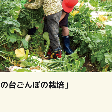
岡の台ごんぼの栽培」