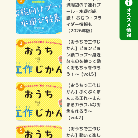
城周辺の子連れプ
オ
ール・水遊び施
ス
設！ おむつ・スラ
ス
イダー情報も
メ
情
（2026年版）
報
【おうちで工作じ
かん】ピョンピョ
ン紙コップ～身近
なものを使って動
くおもちゃを作ろ
う！～【vol.5】
【おうちで工作じ
かん】ぷくぷくま
んまる工作～まん
庫
まるカラフルなお
魚を作ろう～
【vol.2】
【おうちで工作じ
かん】動いて楽し