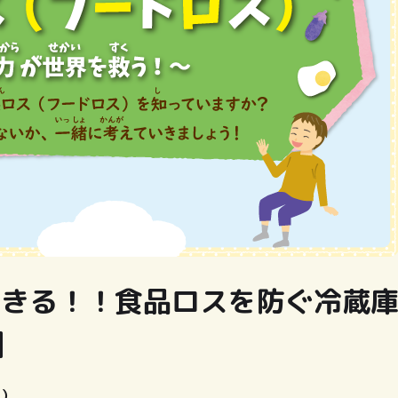
できる！！食品ロスを防ぐ冷蔵
】
ト）