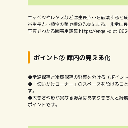
キャベツやレタスなどは生長点※を破壊すると
※生長点…植物の茎や根の先端にある、非常に
写真でわかる園芸用語集 https://engei-dict.882u.
ポイント② 庫内の見える化
●常温保存と冷蔵保存の野菜を分ける（ポイン
●「使いかけコーナー」のスペースを設けるこ
す。
●大きさや形が異なる野菜はあまりきちんと綺
ポイントです。