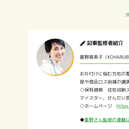
v
記事監修者紹介
冨野真美子（KOHARUBI
お片付けに悩む方宅の
座や食品ロス削減の講
◇保有資格 住宅収納
マイスター、せんだい
◇ホームページ
https
◆
冨野さん監修の連載