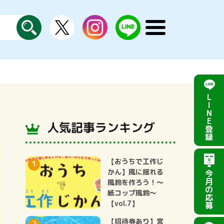
X
instagram
LINE
メ
公
探
ニ
す
式
ュ
ー
を
開
く
L
I
N
E
人気記事ランキング
登
録
【おうちで工作じ
かん】風に揺れる
今
月
風鈴を作ろう！～
の
紙コップ風鈴～
応
【vol.7】
募
【招待券あり】宮