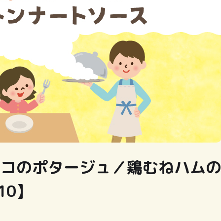
ノコのポタージュ／鶏むねハム
10】