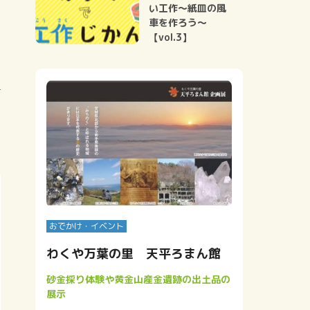
い工作～紙皿の風
車を作ろう～
【vol.3】
おでかけ・イベント
わくや万葉の里 天平ろまん館
砂金採り体験や黄金山産金遺跡の出土品の
展示