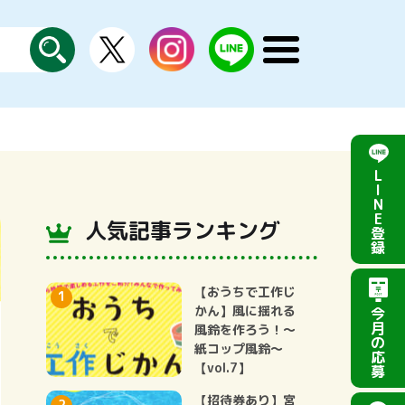
X
instagram
LINE
メ
公
探
ニ
す
式
ュ
ー
を
開
く
L
I
N
E
人気記事ランキング
登
録
【おうちで工作じ
かん】風に揺れる
今
月
風鈴を作ろう！～
の
紙コップ風鈴～
応
【vol.7】
募
【招待券あり】宮