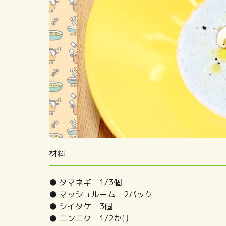
材料
● タマネギ 1/3個
● マッシュルーム 2パック
● シイタケ 3個
● ニンニク 1/2かけ