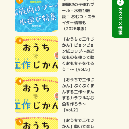
城周辺の子連れプ
オ
ール・水遊び施
ス
設！ おむつ・スラ
ス
イダー情報も
メ
情
（2026年版）
報
【おうちで工作じ
かん】ピョンピョ
ン紙コップ～身近
なものを使って動
くおもちゃを作ろ
う！～【vol.5】
【おうちで工作じ
かん】ぷくぷくま
んまる工作～まん
の
まるカラフルなお
魚を作ろう～
【vol.2】
【おうちで工作じ
かん】動いて楽し