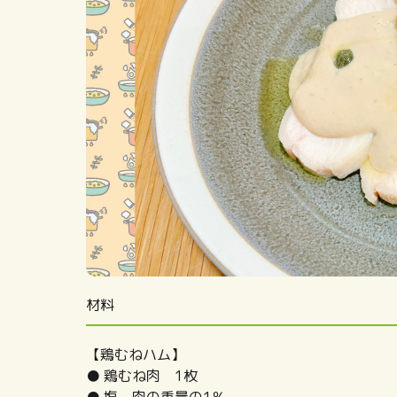
材料
【鶏むねハム】
● 鶏むね肉 1枚
● 塩 肉の重量の1％