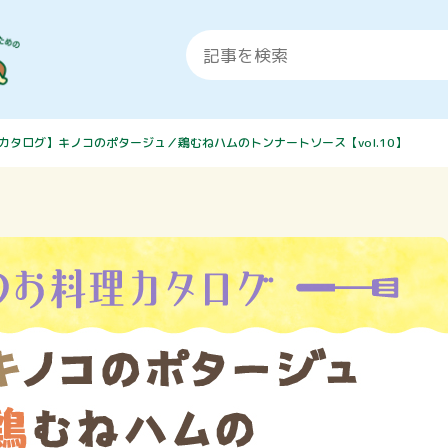
カタログ】キノコのポタージュ／鶏むねハムのトンナートソース【vol.10】