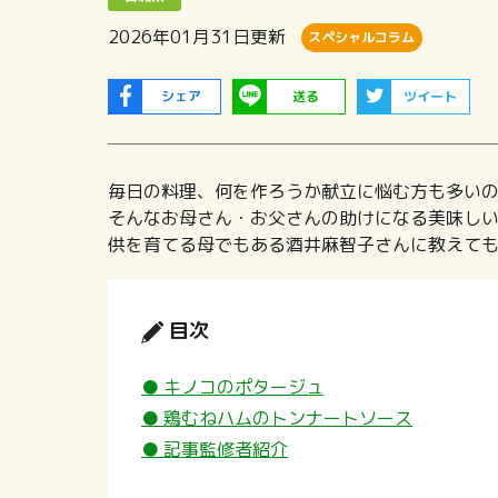
2026年01月31日
更新
スペシャルコラム
シェア
送る
ツイート
毎日の料理、何を作ろうか献立に悩む方も多い
そんなお母さん・お父さんの助けになる美味しい
供を育てる母でもある酒井麻智子さんに教えて
目次
● キノコのポタージュ
● 鶏むねハムのトンナートソース
● 記事監修者紹介