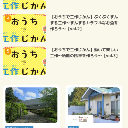
【おうちで工作じかん】ぷくぷくまん
まる工作～まんまるカラフルなお魚を
作ろう～【vol.2】
【おうちで工作じかん】動いて楽しい
工作～紙皿の風車を作ろう～【vol.3】