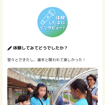
” alt=””
width=”300″
体験してみてどうでしたか？
height=”300″ />
堂々とできたし、選手と関われて楽しかった！