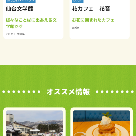
おでかけ・イベント
グルメ
仙台文学館
花カフェ 花音
様々なことばに出あえる文
お花に囲まれたカフェ
学館です
宮城県
その他
宮城県
オススメ情報