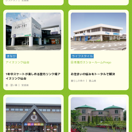
レストラン
宮城県
まなび
ライフスタイル
アイスリンク仙台
日本海ガスショールームPrego
1年中スケートが楽しめる室内リンク場ア
お住まいの悩みをトータルで解決
イスリンク仙台
暮らしの色々
富山県
塾・習い事
宮城県