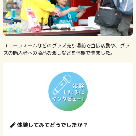
ユニーフォームなどのグッズ売り場前で宣伝活動や、グッ
ズの購入者への商品お渡しなどを体験できました。
” alt=””
width=”300″
体験してみてどうでしたか？
height=”300″ />