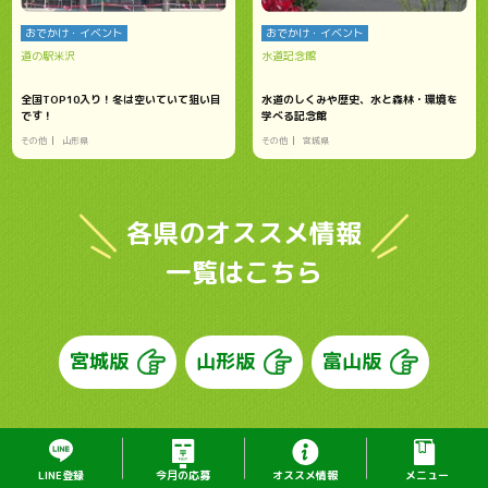
おでかけ・イベント
おでかけ・イベント
道の駅米沢
水道記念館
全国TOP10入り！冬は空いていて狙い目
水道のしくみや歴史、水と森林・環境を
です！
学べる記念館
その他
山形県
その他
宮城県
各県のオススメ情報
一覧はこちら
宮城版
山形版
富山版
L
I
N
E
登
録
今
月
の
応募
オ
ス
ス
メ
情
報
メニュー