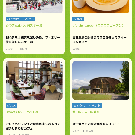
おでかけ・イベント
グルメ
みやぎ蔵王七ヶ宿スキー場
ufu uhu garden（ウフウフガーデン）
初心者も上級者も楽しめる、ファミリー
直営農場の朝採りたまごを使ったスイー
層に優しいスキー場
ツ＆カフェ
レジャー
宮城県
山形県
グルメ
おでかけ・イベント
Book&Cafeこ・らっしぇ
越中陶の里「陶農館」
おしゃれなランチと読書が楽しめる七ヶ
越中瀬戸土で陶芸体験をしよう！！
宿のしあわせカフェ
レジャー
富山県