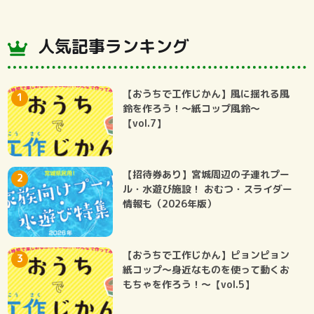
人気記事ランキング
【おうちで工作じかん】風に揺れる風
鈴を作ろう！～紙コップ風鈴～
【vol.7】
【招待券あり】宮城周辺の子連れプー
ル・水遊び施設！ おむつ・スライダー
情報も（2026年版）
【おうちで工作じかん】ピョンピョン
紙コップ～身近なものを使って動くお
もちゃを作ろう！～【vol.5】