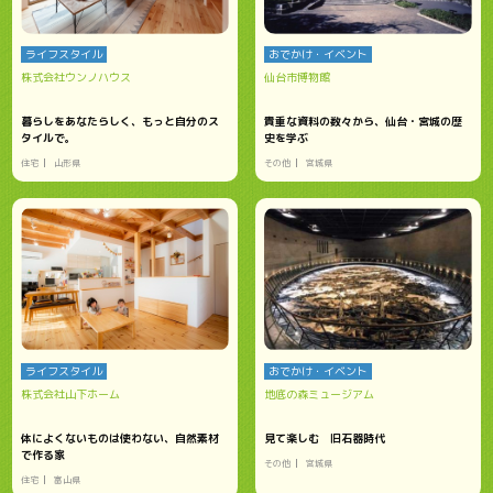
ライフスタイル
おでかけ・イベント
株式会社ウンノハウス
仙台市博物館
暮らしをあなたらしく、もっと自分のス
貴重な資料の数々から、仙台・宮城の歴
タイルで。
史を学ぶ
住宅
山形県
その他
宮城県
ライフスタイル
おでかけ・イベント
株式会社山下ホーム
地底の森ミュージアム
体によくないものは使わない、自然素材
見て楽しむ 旧石器時代
で作る家
その他
宮城県
住宅
富山県