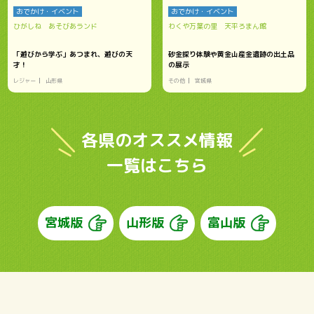
おでかけ・イベント
おでかけ・イベント
ひがしね あそびあランド
わくや万葉の里 天平ろまん館
「遊びから学ぶ」あつまれ、遊びの天
砂金採り体験や黄金山産金遺跡の出土品
才！
の展示
レジャー
山形県
その他
宮城県
各県のオススメ情報
一覧はこちら
宮城版
山形版
富山版