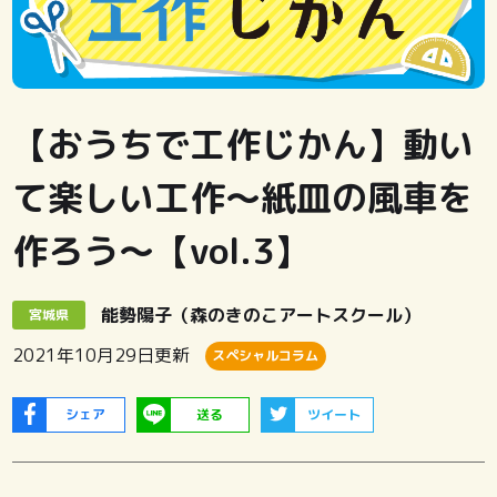
【おうちで工作じかん】動い
て楽しい工作～紙皿の風車を
作ろう～【vol.3】
能勢陽子（森のきのこアートスクール）
宮城県
2021年10月29日
更新
スペシャルコラム
シェア
送る
ツイート