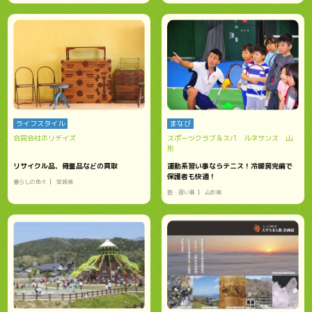
ライフスタイル
まなび
合同会社ホリデイズ
スポーツクラブ＆スパ ルネサンス 山
形
リサイクル品、骨董品などの買取
運動系習い事ならテニス！冷暖房完備で
保護者も快適！
暮らしの色々
宮城県
塾・習い事
山形県