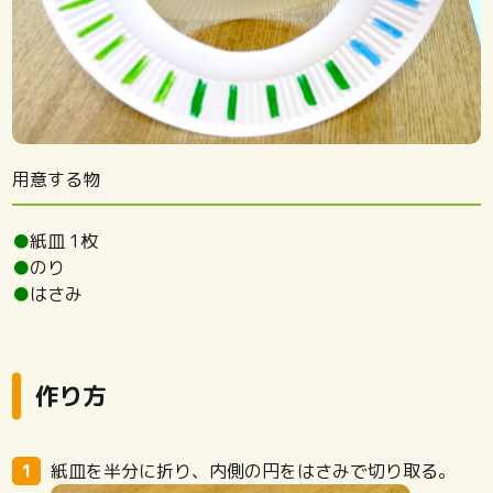
用意する物
●
紙皿 1枚
●
のり
●
はさみ
作り方
紙皿を半分に折り、内側の円をはさみで切り取る。