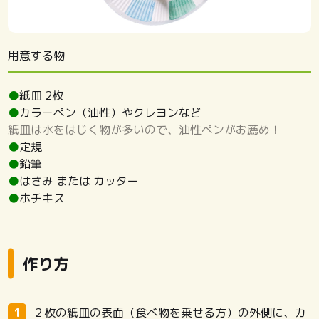
用意する物
●
紙皿 2枚
●
カラーペン（油性）やクレヨンなど
紙皿は水をはじく物が多いので、油性ペンがお薦め！
●
定規
●
鉛筆
●
はさみ または カッター
●
ホチキス
作り方
２枚の紙皿の表面（食べ物を乗せる方）の外側に、カ