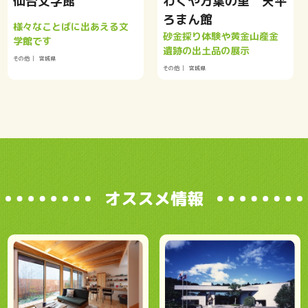
仙台文学館
わくや万葉の里 天平
ろまん館
様々なことばに出あえる文
砂金採り体験や黄金山産金
学館です
遺跡の出土品の展示
その他
宮城県
その他
宮城県
オススメ情報