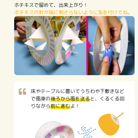
ホチキスで留めて、出来上がり！
ホチキスの針が指に刺さらないように気を付けてね。
床やテーブルに置いてうちわや下敷きなど
で風車の
後ろから風を送る
と、くるくる回
りながら
前に進む
よ！