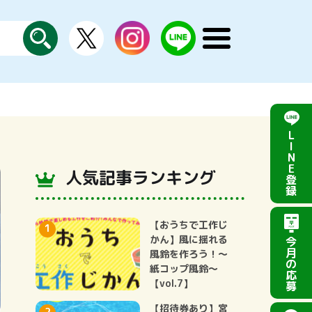
X
instagram
LINE
メ
公
探
ニ
す
式
ュ
ー
を
開
く
L
I
N
E
人気記事ランキング
登
録
【おうちで工作じ
かん】風に揺れる
今
月
風鈴を作ろう！～
の
紙コップ風鈴～
応
【vol.7】
募
【招待券あり】宮