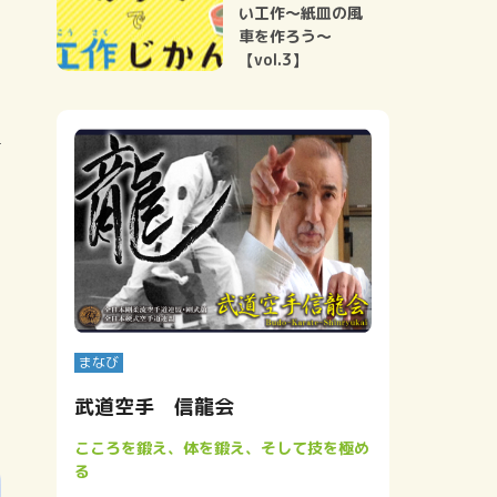
い工作～紙皿の風
車を作ろう～
【vol.3】
まなび
武道空手 信龍会
こころを鍛え、体を鍛え、そして技を極め
る