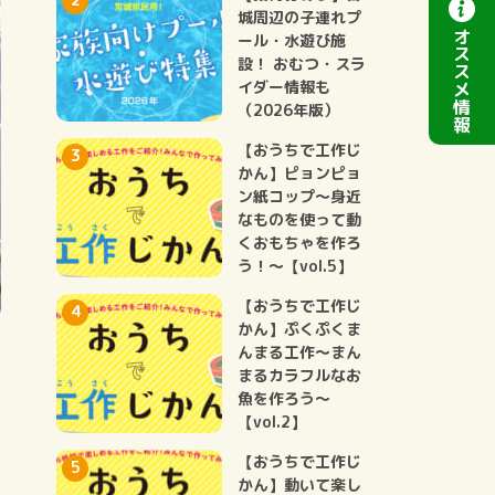
城周辺の子連れプ
オ
ール・水遊び施
ス
設！ おむつ・スラ
ス
イダー情報も
メ
情
（2026年版）
報
【おうちで工作じ
かん】ピョンピョ
ン紙コップ～身近
なものを使って動
くおもちゃを作ろ
う！～【vol.5】
【おうちで工作じ
かん】ぷくぷくま
んまる工作～まん
お
まるカラフルなお
魚を作ろう～
【vol.2】
【おうちで工作じ
かん】動いて楽し