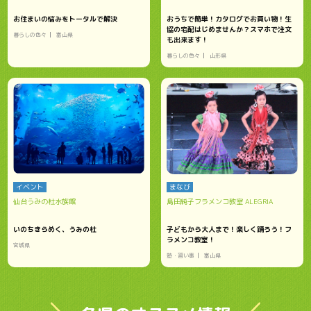
お住まいの悩みをトータルで解決
おうちで簡単！カタログでお買い物！生
協の宅配はじめませんか？スマホで注文
暮らしの色々
富山県
も出来ます！
暮らしの色々
山形県
イベント
まなび
仙台うみの杜水族館
島田純子フラメンコ教室 ALEGRIA
いのちきらめく、うみの杜
子どもから大人まで！楽しく踊ろう！フ
ラメンコ教室！
宮城県
塾・習い事
富山県