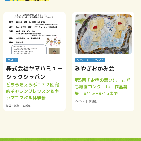
まなび
おでかけ・イベント
株式会社ヤマハミュー
みやぎおかみ会
ジックジャパン
第5回「お宿の思い出」こど
どちらをえらぶ！？２回完
も絵画コンクール 作品募
結チャレンジレッスン＆キ
集 8/15～9/15まで
ッズゴスペル体験会
イベント
宮城県
資格・指導
宮城県