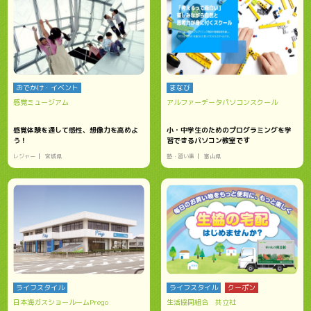
おでかけ・イベント
まなび
感覚ミュージアム
アルファーデータパソコンスクール
感覚体験を通して感性、想像力を高めよ
小・中学生のためのプログラミングを学
う！
習できるパソコン教室です
レジャー
宮城県
塾・習い事
富山県
ライフスタイル
ライフスタイル
クーポン
日本海ガスショールームPrego
生活協同組合 共立社