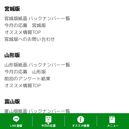
宮城版
宮城版紙面 バックナンバー一覧
今月の応募 宮城版
オススメ情報TOP
宮城版へのお問い合わせ
山形版
山形版紙面 バックナンバー一覧
今月の応募 山形版
前回のアンケート結果
オススメ情報TOP
富山版
富山版紙面 バックナンバー一覧
今月の応募 富山版
前回のアンケート結果
L
I
N
E
登
録
今
月
の
応募
オ
ス
ス
メ
情
報
メニュー