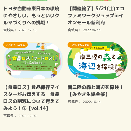
トヨタ自動車東日本の環境
【開催終了】5/21(土)エコ
にやさしい、もっといいク
ファミワークショップinイ
ルマづくりへの挑戦！
オンモール新利府
宮城県：
2025.12.15
宮城県：
2022.04.11
スペシャルコラム
スペシャルコラム
【食品ロス】食品保存マイ
南三陸の森と海辺を探検！
スターがお伝えする 食品
【みやぎ生協主催】
ロスの削減について考えて
宮城県：
2022.10.14
みよう！②【vol.14】
宮城県：
2021.12.02