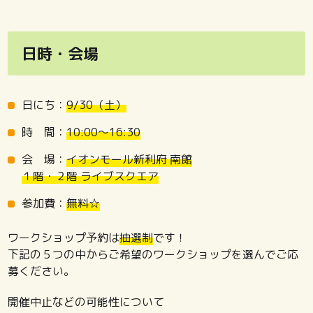
日時・会場
日にち：
9/30（土）
時 間：
10:00～16:30
会 場：
イオンモール新利府 南館
１階・２階 ライブスクエア
参加費：
無料☆
ワークショップ予約は
抽選制
です！
下記の５つの中からご希望のワークショップを選んでご応
募ください。
開催中止などの可能性について