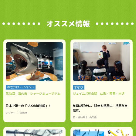
オススメ情報
おでかけ・イベント
まなび
気仙沼 海の市 シャークミュージアム
ジェイムズ英会話 山形・天童・米沢
日本で唯一の「サメの博物館」！
英語が好きに、好きを得意に、得意が自
信に。
レジャー
宮城県
塾・習い事
山形県