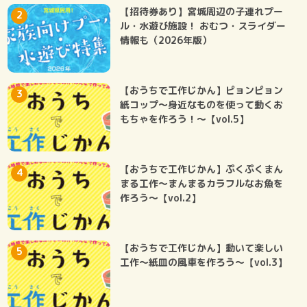
【招待券あり】宮城周辺の子連れプー
ル・水遊び施設！ おむつ・スライダー
情報も（2026年版）
【おうちで工作じかん】ピョンピョン
紙コップ～身近なものを使って動くお
もちゃを作ろう！～【vol.5】
【おうちで工作じかん】ぷくぷくまん
まる工作～まんまるカラフルなお魚を
作ろう～【vol.2】
【おうちで工作じかん】動いて楽しい
工作～紙皿の風車を作ろう～【vol.3】