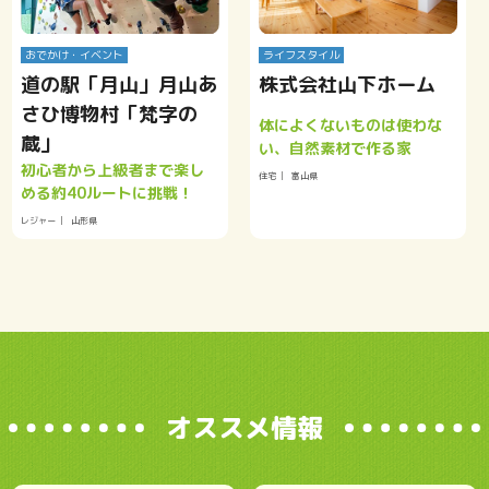
おでかけ・イベント
ライフスタイル
道の駅「月山」月山あ
株式会社山下ホーム
さひ博物村「梵字の
体によくないものは使わな
蔵」
い、自然素材で作る家
初心者から上級者まで楽し
住宅
富山県
める約40ルートに挑戦！
レジャー
山形県
オススメ情報