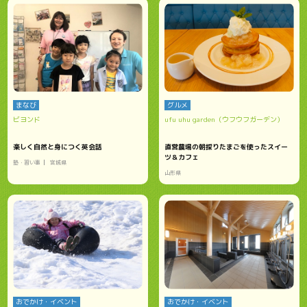
まなび
グルメ
ビヨンド
ufu uhu garden（ウフウフガーデン）
楽しく自然と身につく英会話
直営農場の朝採りたまごを使ったスイー
ツ＆カフェ
塾・習い事
宮城県
山形県
おでかけ・イベント
おでかけ・イベント