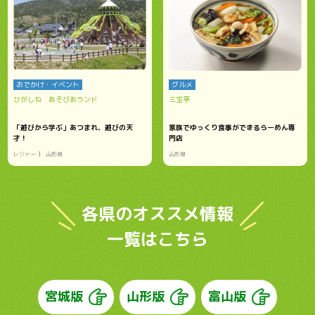
おでかけ・イベント
グルメ
ひがしね あそびあランド
三宝亭
「遊びから学ぶ」あつまれ、遊びの天
家族でゆっくり食事ができるらーめん専
才！
門店
レジャー
山形県
山形県
各県のオススメ情報
一覧はこちら
宮城版
山形版
富山版