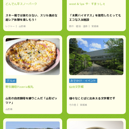
どんでん平スノーパーク
wood & Spa や・すまっしぇ
スキー場では味わえない、スリル満点な
「木質バイオマス」を使用したとっても
超レア体験を楽しもう！
エコな入浴施設
レジャー
山形県
旅行・宿泊・温泉
宮城県
グルメ
おでかけ・イベント
野生酵母Pizzeria桜丸
仙台文学館
山形の自然酵母を練りこんだ「山形ピッ
様々なことばに出あえる文学館です
ツァ」
その他
宮城県
山形県