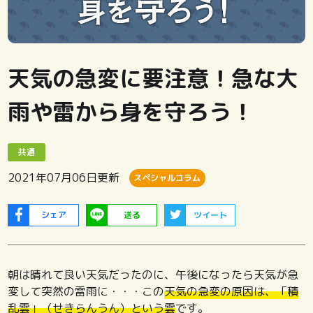
天気の急変に要注意！急な大
雨や雷から身を守ろう！
共通
2021年07月06日
更新
スペシャルコラム
シェア
送る
ツイート
朝は晴れて良い天気だったのに、午後になったら天気が急
変して突然の雷雨に・・・この
天気の急変の原因は、「積
乱雲」（せきらんうん）という雲
です。