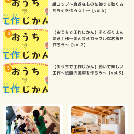
紙コップ～身近なものを使って動くお
もちゃを作ろう！～【vol.5】
【おうちで工作じかん】ぷくぷくまん
まる工作～まんまるカラフルなお魚を
作ろう～【vol.2】
【おうちで工作じかん】動いて楽しい
工作～紙皿の風車を作ろう～【vol.3】