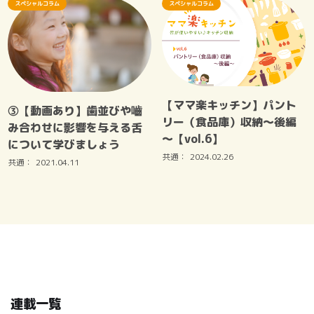
スペシャルコラム
スペシャルコラム
【ママ楽キッチン】パント
③【動画あり】歯並びや嚙
リー（食品庫）収納～後編
み合わせに影響を与える舌
～【vol.6】
について学びましょう
共通：
2024.02.26
共通：
2021.04.11
連載一覧