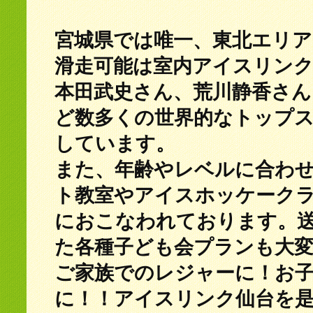
宮城県では唯一、東北エリア
滑走可能は室内アイスリン
本田武史さん、荒川静香さん
ど数多くの世界的なトップ
しています。
また、年齢やレベルに合わ
ト教室やアイスホッケーク
におこなわれております。
た各種子ども会プランも大
ご家族でのレジャーに！お
に！！アイスリンク仙台を