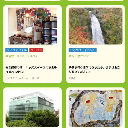
ライフスタイル
クーポン
おでかけ・イベント
美容室 BLUB（ブルブ）
秋保・里センター
完全個室です！キッズスペース付でお子
秋保で行く場所に迷ったら、まずはお立
様連れも安心♪
ち寄りください♪
ヘルス＆ビューティー
富山県
宮城県