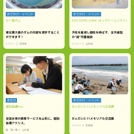
おでかけ・イベント
おでかけ・イベント
七ヶ宿ダム
KIDS DOME SORAI (キッズドームソライ)
東北最大級のダムの内部を見学すること
天性を重視し個性を伸ばす、全天候型
ができます！
の“超”児童施設
レジャー
宮城県
レジャー
山形県
まなび
おでかけ・イベント
個別指導Axis
せんだい3.11メモリアル交流館
全国水準の教育サービスを山形に。個別
せんだい3.11メモリアル交流館
指導アクシス。
イベント
宮城県
塾・習い事
山形県