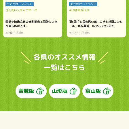
おでかけ・イベント
おでかけ・イベント
せんだいメディアテーク
みやぎおかみ会
美術や映像文化の活動拠点と同時に人々
第5回「お宿の思い出」こども絵画コンク
が集う施設です。
ール 作品募集 8/15～9/15まで
その他
宮城県
イベント
宮城県
各県のオススメ情報
一覧はこちら
宮城版
山形版
富山版