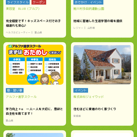
ライフスタイル
クーポン
おでかけ・イベント
美容室 BLUB（ブルブ）
鮭川村多目的運動公園
完全個室です！キッズスペース付でお子
地域に密着した生涯学習の場を提供
様連れも安心♪
レジャー
山形県
ヘルス＆ビューティー
富山県
塾・習い事
イベント
アルファ進学スクール
株式会社ジェイウッド
学力向上＋α 一人一人を大切に、意欲と
住むほどに愛着のわく家づくり
自主性を育てます！
宮城県
富山県