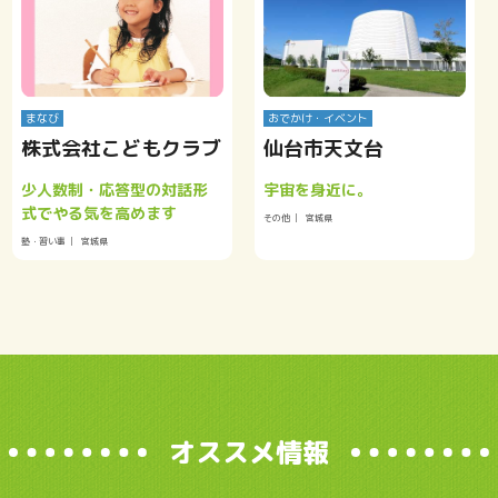
まなび
おでかけ・イベント
株式会社こどもクラブ
仙台市天文台
少人数制・応答型の対話形
宇宙を身近に。
式でやる気を高めます
その他
宮城県
塾・習い事
宮城県
オススメ情報