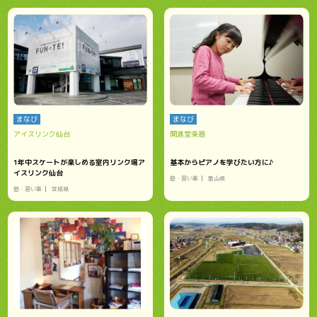
まなび
まなび
アイスリンク仙台
開進堂楽器
1年中スケートが楽しめる室内リンク場ア
基本からピアノを学びたい方に♪
イスリンク仙台
塾・習い事
富山県
塾・習い事
宮城県