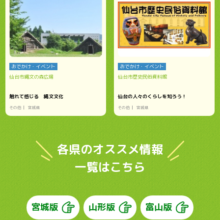
おでかけ・イベント
おでかけ・イベント
仙台市縄文の森広場
仙台市歴史民俗資料館
触れて感じる 縄文文化
仙台の人々のくらしを知ろう！
その他
宮城県
その他
宮城県
各県のオススメ情報
一覧はこちら
宮城版
山形版
富山版