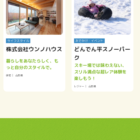
ライフスタイル
おでかけ・イベント
株式会社ウンノハウス
どんでん平スノーパー
ク
暮らしをあなたらしく、も
スキー場では味わえない、
っと自分のスタイルで。
スリル満点な超レア体験を
住宅
山形県
楽しもう！
レジャー
山形県