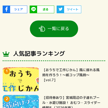
シェア
送る
ツイート
一覧に戻る
人気記事ランキング
【おうちで工作じかん】風に揺れる風
鈴を作ろう！～紙コップ風鈴～
【vol.7】
【招待券あり】宮城周辺の子連れプー
ル・水遊び施設！ おむつ・スライダー
情報も（2026年版）