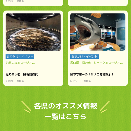
その他
宮城県
おでかけ・イベント
おでかけ・イベント
地底の森ミュージアム
気仙沼 海の市 シャークミュージアム
見て楽しむ 旧石器時代
日本で唯一の「サメの博物館」！
その他
宮城県
レジャー
宮城県
各県のオススメ情報
一覧はこちら