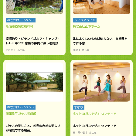
おでかけ・イベント
ライフスタイル
鳥海高原家族旅行村
株式会社山下ホーム
渓流釣り・グランドゴルフ・キャンプ・
体によくないものは使わない、自然素材
トレッキング 家族や仲間と楽しむ施設
で作る家
その他
山形県
住宅
富山県
おでかけ・イベント
まなび
藤田喬平ガラス美術館
ホットヨガスタジオ センティア
ガラスの美しさと、松島の自然の美しさ
ホットヨガスタジオ センティア
が堪能できる場所。
塾・習い事
富山県