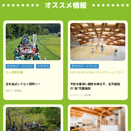
オススメ情報
おでかけ・イベント
イチオシ
おでかけ・イベント
七ヶ宿町役場
KIDS DOME SORAI (キッズドームソライ)
足を延ばして七ヶ宿町へ！
天性を重視し個性を伸ばす、全天候型
の“超”児童施設
住宅
宮城県
レジャー
山形県