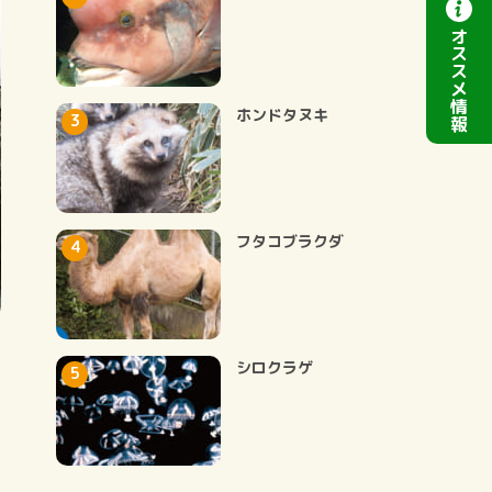
オ
ス
ス
メ
情
ホンドタヌキ
報
フタコブラクダ
シロクラゲ