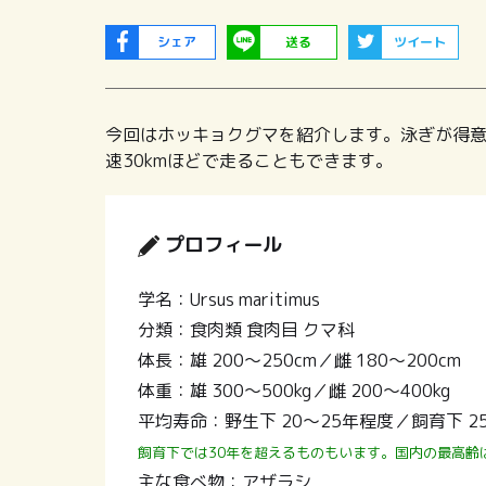
シェア
送る
ツイート
今回はホッキョクグマを紹介します。泳ぎが得意
速30kmほどで走ることもできます。
プロフィール
学名：
Ursus maritimus
分類：食肉類 食肉目 クマ科
体長：雄 200～250cm／雌 180～200cm
体重：雄 300～500kg／雌 200～400kg
平均寿命：野生下 20～25年程度／飼育下 2
飼育下では30年を超えるものもいます。国内の最高齢は
主な食べ物：アザラシ