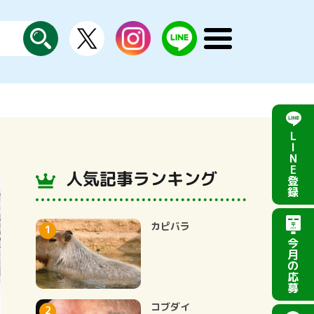
X
instagram
LINE
メ
公
探
ニ
す
式
ュ
ー
を
開
く
L
I
N
E
人気記事ランキング
登
録
カピバラ
今
月
の
応
募
コブダイ