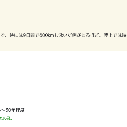
で、時には9日間で600kmも泳いだ例があるほど。陸上では時
5～30年程度
36歳。