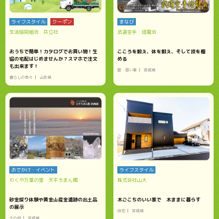
ライフスタイル
クーポン
まなび
生活協同組合 共立社
武道空手 信龍会
おうちで簡単！カタログでお買い物！生
こころを鍛え、体を鍛え、そして技を極
協の宅配はじめませんか？スマホで注文
める
も出来ます！
塾・習い事
宮城県
暮らしの色々
山形県
おでかけ・イベント
ライフスタイル
わくや万葉の里 天平ろまん館
株式会社山大
砂金採り体験や黄金山産金遺跡の出土品
木ごこちのいい家で 木ままに暮らす
の展示
住宅
宮城県
その他
宮城県