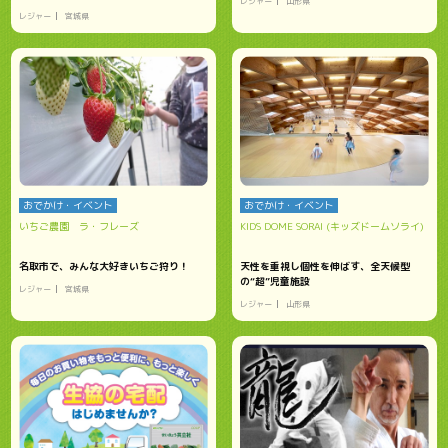
レジャー
山形県
レジャー
宮城県
おでかけ・イベント
おでかけ・イベント
いちご農園 ラ・フレーズ
KIDS DOME SORAI (キッズドームソライ)
名取市で、みんな大好きいちご狩り！
天性を重視し個性を伸ばす、全天候型
の“超”児童施設
レジャー
宮城県
レジャー
山形県