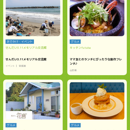
おでかけ・イベント
グルメ
せんだい3.11メモリアル交流館
キッチンfutaba
せんだい3.11メモリアル交流館
ママ友とのランチにぴったりな創作フレ
ンチ♪
イベント
宮城県
山形県
グルメ
グルメ