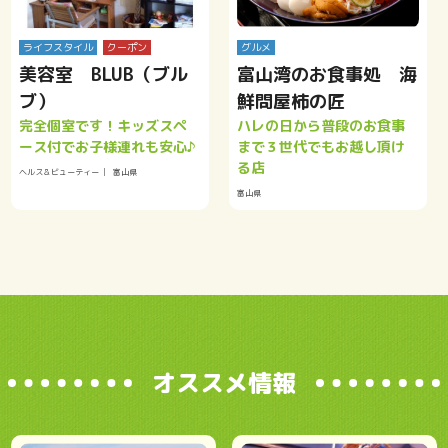
ライフスタイル
クーポン
グルメ
美容室 BLUB（ブル
富山湾のお食事処 海
ブ）
鮮問屋柿の匠
完全個室です！キッズスペ
ハレの日から普段のお食事
ース付でお子様連れも安心♪
まで３世代でもお越し頂け
る店
ヘルス＆ビューティー
富山県
富山県
オススメ情報