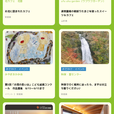
花カフェ 花音
ufu uhu garden（ウフウフガーデン）
お花に囲まれたカフェ
直営農場の朝採りたまごを使ったスイー
ツ＆カフェ
宮城県
山形県
おでかけ・イベント
おでかけ・イベント
みやぎおかみ会
秋保・里センター
第5回「お宿の思い出」こども絵画コンク
秋保で行く場所に迷ったら、まずはお立
ール 作品募集 8/15～9/15まで
ち寄りください♪
イベント
宮城県
宮城県