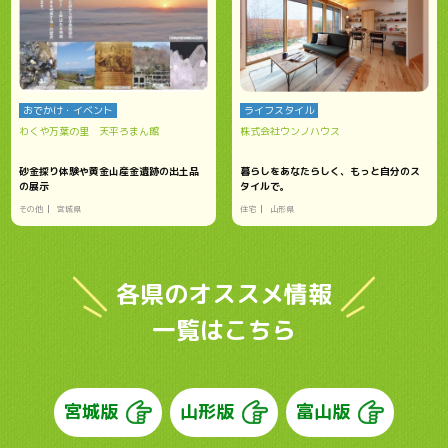
おでかけ・イベント
ライフスタイル
わくや万葉の里 天平ろまん館
株式会社ウンノハウス
砂金採り体験や黄金山産金遺跡の出土品
暮らしをあなたらしく、もっと自分のス
の展示
タイルで。
その他
宮城県
住宅
山形県
各県のオススメ情報
一覧はこちら
宮城版
山形版
富山版