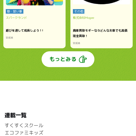
塾・習い事
その他
スパークランド
株式会社Mogee
遊びを通して成長しよう！!
廃車買取モギーならどんなお車でも高価
現金買取！
宮城県
宮城県
もっとみる
連載一覧
すくすくスクール
エコファミキッズ