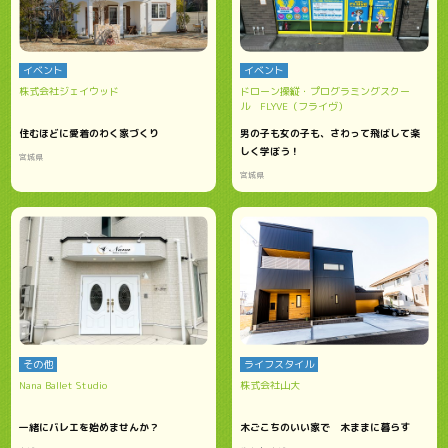
イベント
イベント
株式会社ジェイウッド
ドローン操縦・プログラミングスクー
ル FLYVE（フライヴ）
住むほどに愛着のわく家づくり
男の子も女の子も、さわって飛ばして楽
しく学ぼう！
宮城県
宮城県
その他
ライフスタイル
Nana Ballet Studio
株式会社山大
一緒にバレエを始めませんか？
木ごこちのいい家で 木ままに暮らす