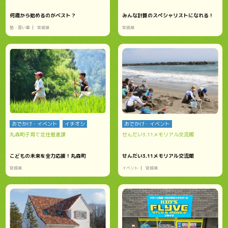
何歳から始めるのがベスト？
みんな計算のスペシャリストになれる！
塾・習い事
宮城県
宮城県
おでかけ・イベント
イチオシ
おでかけ・イベント
丸森町子育て定住推進課
せんだい3.11メモリアル交流館
こどもの未来を全力応援！丸森町
せんだい3.11メモリアル交流館
宮城県
イベント
宮城県