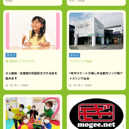
宮城県
住宅
宮城県
まなび
まなび
株式会社こどもクラブ
アイスリンク仙台
少人数制・応答型の対話形式でやる気を
1年中スケートが楽しめる室内リンク場ア
高めます
イスリンク仙台
塾・習い事
宮城県
塾・習い事
宮城県