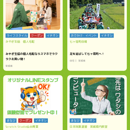
ライフスタイル
クーポン
イチオシ
おでかけ・イベント
イチオシ
みやぎ生協 個人宅配
七ヶ宿町役場
みやぎ生協の個人宅配ならスマホでラク
足を延ばして七ヶ宿町へ！
ラクお買い物！
住宅
宮城県
宮城県
まなび
クーポン
イチオシ
まなび
イチオシ
Scratch-Studio仙台青葉
日本珠算連盟 宮城県内教室