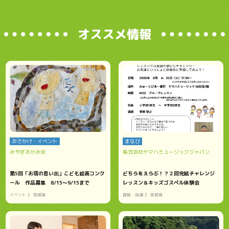
オススメ情報
おでかけ・イベント
まなび
みやぎおかみ会
株式会社ヤマハミュージックジャパン
第5回「お宿の思い出」こども絵画コンク
どちらをえらぶ！？２回完結チャレンジ
ール 作品募集 8/15～9/15まで
レッスン＆キッズゴスペル体験会
イベント
宮城県
資格・指導
宮城県