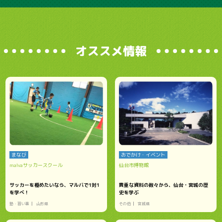
オススメ情報
まなび
おでかけ・イベント
malvaサッカースクール
仙台市博物館
サッカーを極めたいなら、マルバで1対1
貴重な資料の数々から、仙台・宮城の歴
を学べ！
史を学ぶ
塾・習い事
山形県
その他
宮城県