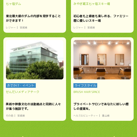
七ヶ宿ダム
みやぎ蔵王七ヶ宿スキー場
東北最大級のダムの内部を見学すること
初心者も上級者も楽しめる、ファミリー
ができます！
層に優しいスキー場
レジャー
宮城県
レジャー
宮城県
おでかけ・イベント
ライフスタイル
せんだいメディアテーク
BRUSH HAIR SPACE
美術や映像文化の活動拠点と同時に人々
プライベートサロンであなたに新しい癒
が集う施設です。
しの提案を。
その他
宮城県
ヘルス＆ビューティー
富山県