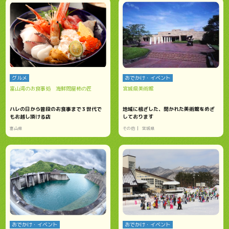
グルメ
おでかけ・イベント
富山湾のお食事処 海鮮問屋柿の匠
宮城県美術館
ハレの日から普段のお食事まで３世代で
地域に根ざした、開かれた美術館をめざ
もお越し頂ける店
しております
富山県
その他
宮城県
おでかけ・イベント
おでかけ・イベント