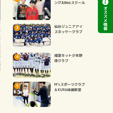
ング&Webスクール
オ
ス
ス
メ
情
仙台ジュニアアイ
報
スホッケークラブ
福室キット少年野
球クラブ
M’sスポーツクラブ
＆KURA体操教室