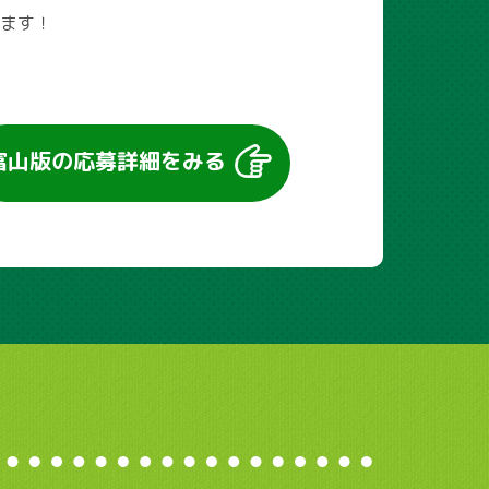
ます！
富山版の
応募詳細をみる