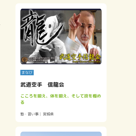
ョ
まなび
う
ち
武道空手 信龍会
と
さ
こころを鍛え、体を鍛え、そして技を極め
る
塾・習い事
宮城県