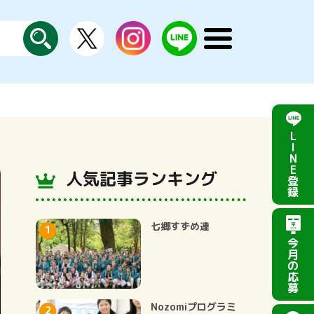
X
instagram
LINE
メ
公
探
ニ
す
式
ュ
ー
を
開
く
L
I
N
E
人気記事ランキング
登
録
七郷すずめ連
今
月
の
応
募
Nozomiプログラミ