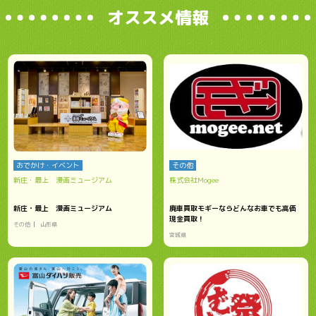
オススメ情報
おでかけ・イベント
その他
新庄・最上 漫画ミュージアム
株式会社Mogee
新庄・最上 漫画ミュージアム
廃車買取モギーならどんなお車でも高価
現金買取！
その他
山形県
宮城県