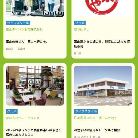
ライフスタイル
グルメ
富山ダイハツ販売株式会社
祭りばやし
富山の皆さん、富山へ行こう。
富山湾からの海の幸、鮮度にこだわる 回
転寿司
自動車
富山県
富山県
グルメ
ライフスタイル
Book&Cafeこ・らっしぇ
日本海ガスショールームPrego
おしゃれなランチと読書が楽しめる七ヶ
お住まいの悩みをトータルで解決
宿のしあわせカフェ
暮らしの色々
富山県