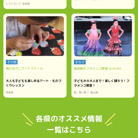
レストラン
宮城県
その他
まなび
森のきのこアートスクール
島田純子フラメンコ教室 ALEGRIA
大人も子どもも楽しめるアート・ものづ
子どもから大人まで！楽しく踊ろう！フ
くりレッスン
ラメンコ教室！
宮城県
塾・習い事
富山県
各県のオススメ情報
一覧はこちら