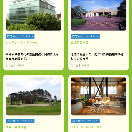
おでかけ・イベント
おでかけ・イベント
せんだいメディアテーク
宮城県美術館
美術や映像文化の活動拠点と同時に人々
地域に根ざした、開かれた美術館をめざ
が集う施設です。
しております
その他
宮城県
その他
宮城県
おでかけ・イベント
おでかけ・イベント
大森山森林公園
HOTEL SLOW VILLAGE