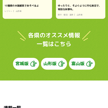
13種類の木製遊具であそべるよ
ゆったりと、そよぐように佇む旅荘で、
特別な体験を。
レジャー
山形県
旅行・宿泊・温泉
山形県
各県のオススメ情報
一覧はこちら
宮城版
山形版
富山版
連載一覧