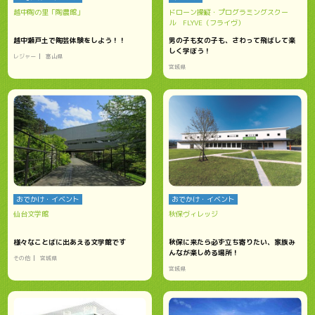
越中陶の里「陶農館」
ドローン操縦・プログラミングスクー
ル FLYVE（フライヴ）
越中瀬戸土で陶芸体験をしよう！！
男の子も女の子も、さわって飛ばして楽
しく学ぼう！
レジャー
富山県
宮城県
おでかけ・イベント
おでかけ・イベント
仙台文学館
秋保ヴィレッジ
様々なことばに出あえる文学館です
秋保に来たら必ず立ち寄りたい、家族み
んなが楽しめる場所！
その他
宮城県
宮城県