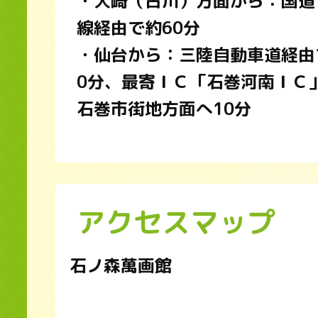
・大崎（古川）方面から：国道1
線経由で約60分
・仙台から：三陸自動車道経由
0分、最寄ＩＣ「石巻河南ＩＣ
石巻市街地方面へ10分
アクセスマップ
石ノ森萬画館