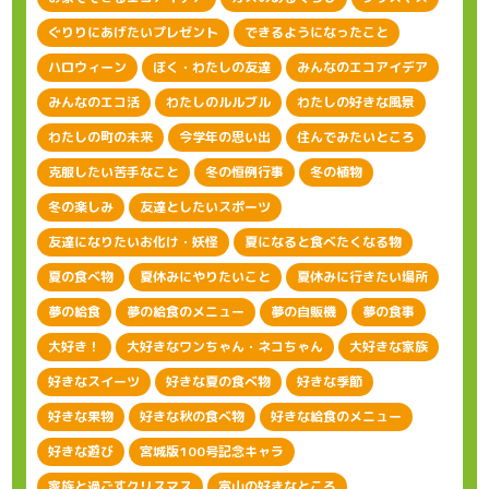
ぐりりにあげたいプレゼント
できるようになったこと
ハロウィーン
ぼく・わたしの友達
みんなのエコアイデア
みんなのエコ活
わたしのルルブル
わたしの好きな風景
わたしの町の未来
今学年の思い出
住んでみたいところ
克服したい苦手なこと
冬の恒例行事
冬の植物
冬の楽しみ
友達としたいスポーツ
友達になりたいお化け・妖怪
夏になると食べたくなる物
夏の食べ物
夏休みにやりたいこと
夏休みに行きたい場所
夢の給食
夢の給食のメニュー
夢の自販機
夢の食事
大好き！
大好きなワンちゃん・ネコちゃん
大好きな家族
好きなスイーツ
好きな夏の食べ物
好きな季節
好きな果物
好きな秋の食べ物
好きな給食のメニュー
好きな遊び
宮城版100号記念キャラ
家族と過ごすクリスマス
富山の好きなところ