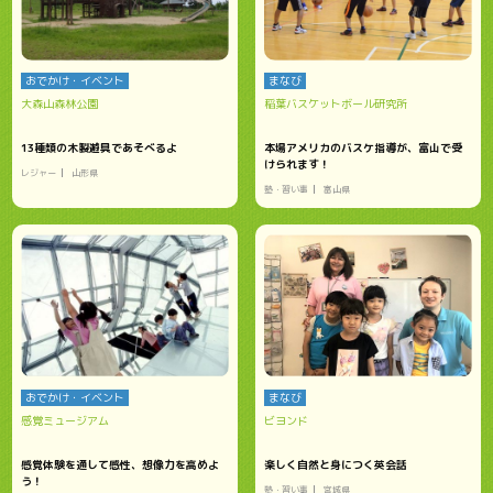
おでかけ・イベント
まなび
大森山森林公園
稲葉バスケットボール研究所
13種類の木製遊具であそべるよ
本場アメリカのバスケ指導が、富山で受
けられます！
レジャー
山形県
塾・習い事
富山県
おでかけ・イベント
まなび
感覚ミュージアム
ビヨンド
感覚体験を通して感性、想像力を高めよ
楽しく自然と身につく英会話
う！
塾・習い事
宮城県