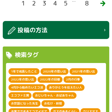
…
1
2
3
4
5
8
次
へ
投稿の方法
検索タグ
1年で成長したこと
2020年の思い出
2021年の思い出
2022年の思い出
2022年の目標
2月の行事
4月から始めたいエコ活
ありがとうを伝えたい人
エコファミ賞
おじいちゃん・おばあちゃん
お世話になった先生
お化け・妖怪
お家でできるエコアイデア
ガスのあるくらし
クリスマス