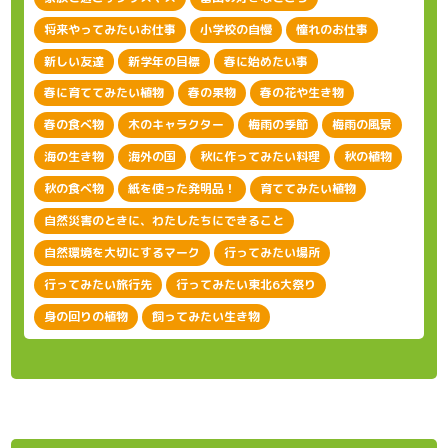
将来やってみたいお仕事
小学校の自慢
憧れのお仕事
新しい友達
新学年の目標
春に始めたい事
春に育ててみたい植物
春の果物
春の花や生き物
春の食べ物
木のキャラクター
梅雨の季節
梅雨の風景
海の生き物
海外の国
秋に作ってみたい料理
秋の植物
秋の食べ物
紙を使った発明品！
育ててみたい植物
自然災害のときに、わたしたちにできること
自然環境を大切にするマーク
行ってみたい場所
行ってみたい旅行先
行ってみたい東北6大祭り
身の回りの植物
飼ってみたい生き物