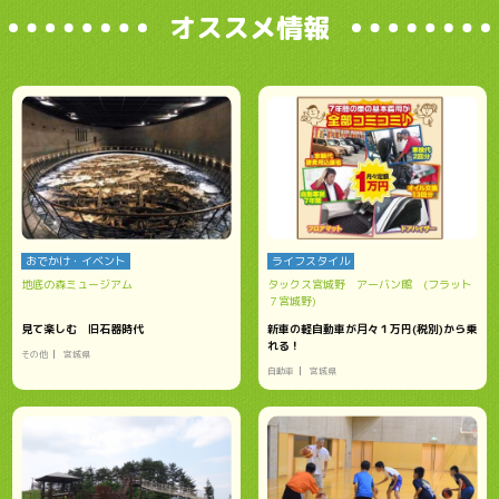
オススメ情報
おでかけ・イベント
ライフスタイル
地底の森ミュージアム
タックス宮城野 アーバン館 (フラット
７宮城野)
見て楽しむ 旧石器時代
新車の軽自動車が月々１万円(税別)から乗
れる！
その他
宮城県
自動車
宮城県