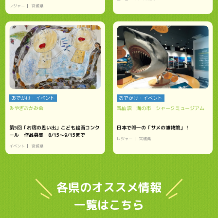
レジャー
宮城県
おでかけ・イベント
おでかけ・イベント
みやぎおかみ会
気仙沼 海の市 シャークミュージアム
第5回「お宿の思い出」こども絵画コンク
日本で唯一の「サメの博物館」！
ール 作品募集 8/15～9/15まで
レジャー
宮城県
イベント
宮城県
各県のオススメ情報
一覧はこちら