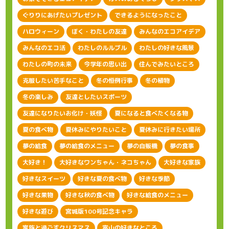
ぐりりにあげたいプレゼント
できるようになったこと
ハロウィーン
ぼく・わたしの友達
みんなのエコアイデア
みんなのエコ活
わたしのルルブル
わたしの好きな風景
わたしの町の未来
今学年の思い出
住んでみたいところ
克服したい苦手なこと
冬の恒例行事
冬の植物
冬の楽しみ
友達としたいスポーツ
友達になりたいお化け・妖怪
夏になると食べたくなる物
夏の食べ物
夏休みにやりたいこと
夏休みに行きたい場所
夢の給食
夢の給食のメニュー
夢の自販機
夢の食事
大好き！
大好きなワンちゃん・ネコちゃん
大好きな家族
好きなスイーツ
好きな夏の食べ物
好きな季節
好きな果物
好きな秋の食べ物
好きな給食のメニュー
好きな遊び
宮城版100号記念キャラ
家族と過ごすクリスマス
富山の好きなところ