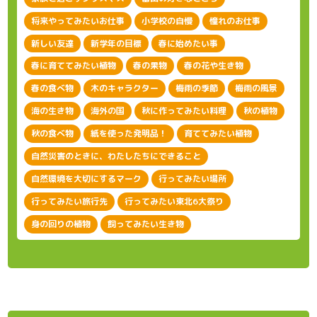
将来やってみたいお仕事
小学校の自慢
憧れのお仕事
新しい友達
新学年の目標
春に始めたい事
春に育ててみたい植物
春の果物
春の花や生き物
春の食べ物
木のキャラクター
梅雨の季節
梅雨の風景
海の生き物
海外の国
秋に作ってみたい料理
秋の植物
秋の食べ物
紙を使った発明品！
育ててみたい植物
自然災害のときに、わたしたちにできること
自然環境を大切にするマーク
行ってみたい場所
行ってみたい旅行先
行ってみたい東北6大祭り
身の回りの植物
飼ってみたい生き物