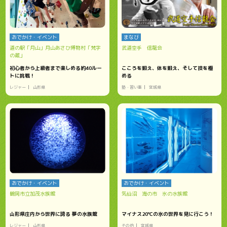
おでかけ・イベント
まなび
道の駅「月山」月山あさひ博物村「梵字
武道空手 信龍会
の蔵」
初心者から上級者まで楽しめる約40ルー
こころを鍛え、体を鍛え、そして技を極
トに挑戦！
める
レジャー
山形県
塾・習い事
宮城県
おでかけ・イベント
おでかけ・イベント
鶴岡市立加茂水族館
気仙沼 海の市 氷の水族館
山形県庄内から世界に誇る 夢の水族館
マイナス20℃の氷の世界を見に行こう！
レジャー
山形県
その他
宮城県