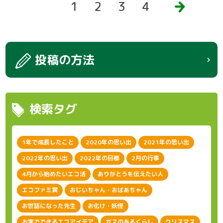
1
2
3
4
次
へ
投稿の方法
検索タグ
1年で成長したこと
2020年の思い出
2021年の思い出
2022年の思い出
2022年の目標
2月の行事
4月から始めたいエコ活
ありがとうを伝えたい人
エコファミ賞
おじいちゃん・おばあちゃん
お世話になった先生
お化け・妖怪
お家でできるエコアイデア
ガスのあるくらし
クリスマス