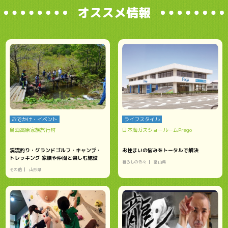
オススメ情報
おでかけ・イベント
ライフスタイル
鳥海高原家族旅行村
日本海ガスショールームPrego
渓流釣り・グランドゴルフ・キャンプ・
お住まいの悩みをトータルで解決
トレッキング 家族や仲間と楽しむ施設
暮らしの色々
富山県
その他
山形県