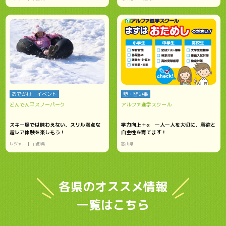
おでかけ・イベント
塾・習い事
どんでん平スノーパーク
アルファ進学スクール
スキー場では味わえない、スリル満点な
学力向上＋α 一人一人を大切に、意欲と
超レア体験を楽しもう！
自主性を育てます！
レジャー
山形県
富山県
各県のオススメ情報
一覧はこちら