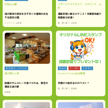
日和山公園
スポーツクラブ＆スパ ルネサンス 山
形
港の繁栄の歴史を示す多くの遺物が点在
運動系習い事ならテニス！冷暖房完備で
する歴史公園
保護者も快適！
レジャー
山形県
塾・習い事
山形県
おでかけ・イベント
まなび
クーポン
イチオシ
道の駅七ヶ宿
Scratch-Studio仙台青葉
話題のダムカレーが食べられる、景色が
何歳から始めるのがベスト？
最高な道の駅
塾・習い事
宮城県
宮城県