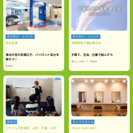
おでかけ・イベント
おでかけ・イベント
仙台空港
宮城県母子福祉連合会
東北の空の玄関口で、パイロット気分を
子育て、生活、仕事で悩んだら
味わう！
暮らしの色々
宮城県
宮城県
まなび
ライフスタイル
ジェイムズ英会話 山形・天童・米沢
BRUSH HAIR SPACE