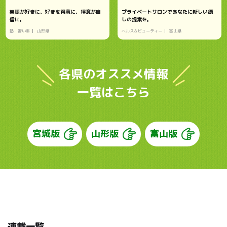
英語が好きに、好きを得意に、得意が自
プライベートサロンであなたに新しい癒
信に。
しの提案を。
塾・習い事
山形県
ヘルス＆ビューティー
富山県
各県のオススメ情報
一覧はこちら
宮城版
山形版
富山版
連載一覧