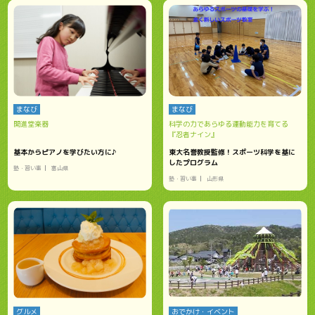
まなび
まなび
開進堂楽器
科学の力であらゆる運動能力を育てる
『忍者ナイン』
基本からピアノを学びたい方に♪
東大名誉教授監修！スポーツ科学を基に
したプログラム
塾・習い事
富山県
塾・習い事
山形県
グルメ
おでかけ・イベント