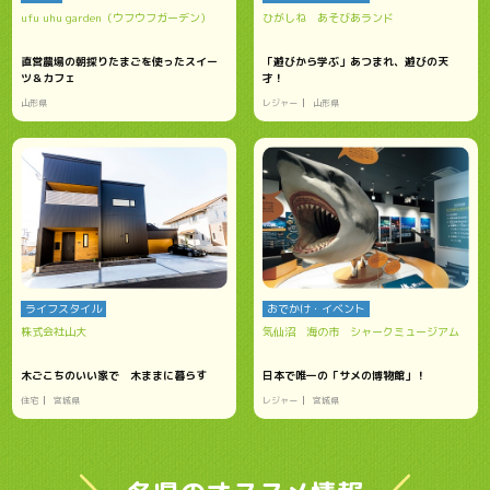
ufu uhu garden（ウフウフガーデン）
ひがしね あそびあランド
直営農場の朝採りたまごを使ったスイー
「遊びから学ぶ」あつまれ、遊びの天
ツ＆カフェ
才！
山形県
レジャー
山形県
ライフスタイル
おでかけ・イベント
株式会社山大
気仙沼 海の市 シャークミュージアム
木ごこちのいい家で 木ままに暮らす
日本で唯一の「サメの博物館」！
住宅
宮城県
レジャー
宮城県