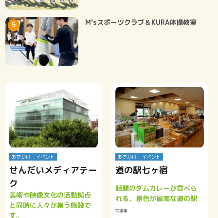
M’sスポーツクラブ＆KURA体操教室
おでかけ・イベント
おでかけ・イベント
せんだいメディアテー
道の駅七ヶ宿
ク
話題のダムカレーが食べら
美術や映像文化の活動拠点
れる、景色が最高な道の駅
と同時に人々が集う施設で
宮城県
す。