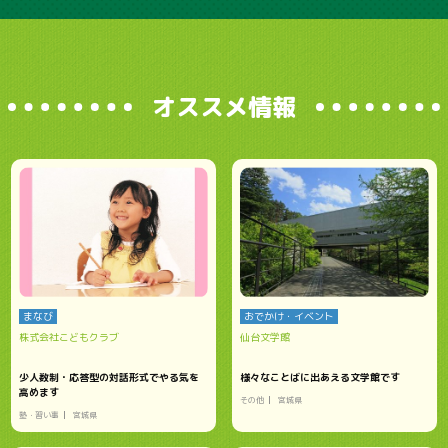
オススメ情報
まなび
おでかけ・イベント
株式会社こどもクラブ
仙台文学館
少人数制・応答型の対話形式でやる気を
様々なことばに出あえる文学館です
高めます
その他
宮城県
塾・習い事
宮城県