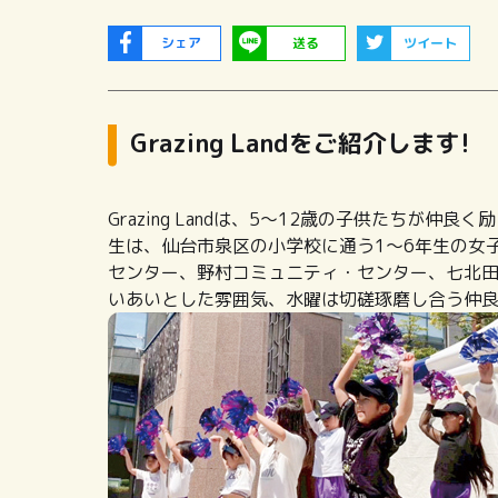
シェア
送る
ツイート
Grazing Landをご紹介します!
Grazing Landは、5～12歳の子供たちが
生は、仙台市泉区の小学校に通う1～6年生の女
センター、野村コミュニティ・センター、七北
いあいとした雰囲気、水曜は切磋琢磨し合う仲