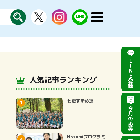
X
instagram
LINE
メ
公
探
ニ
す
式
ュ
ー
を
開
く
L
I
N
E
人気記事ランキング
登
録
七郷すずめ連
今
月
の
応
募
Nozomiプログラミ