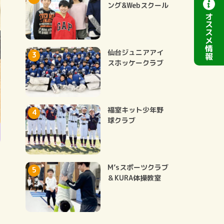
ング&Webスクール
オ
ス
ス
メ
情
仙台ジュニアアイ
報
スホッケークラブ
福室キット少年野
球クラブ
M’sスポーツクラブ
＆KURA体操教室