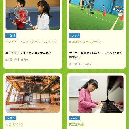
まなび
まなび
インドア・テニススクール センティア
malvaサッカースクール
親子でテニスはじめてみませんか？
サッカーを極めたいなら、マルバで1対1
を学べ！
塾・習い事
富山県
塾・習い事
山形県
グルメ
まなび
くらけんCafe
開進堂楽器