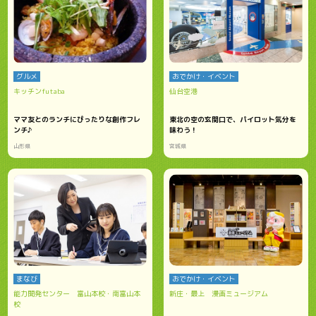
グルメ
おでかけ・イベント
キッチンfutaba
仙台空港
ママ友とのランチにぴったりな創作フレ
東北の空の玄関口で、パイロット気分を
ンチ♪
味わう！
山形県
宮城県
まなび
おでかけ・イベント
能力開発センター 富山本校・南富山本
新庄・最上 漫画ミュージアム
校