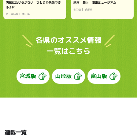
困難にたじろがない ひとりで勉強でき
新庄・最上 漫画ミュージアム
る子に
その他
山形県
塾・習い事
富山県
各県のオススメ情報
一覧はこちら
宮城版
山形版
富山版
連載一覧