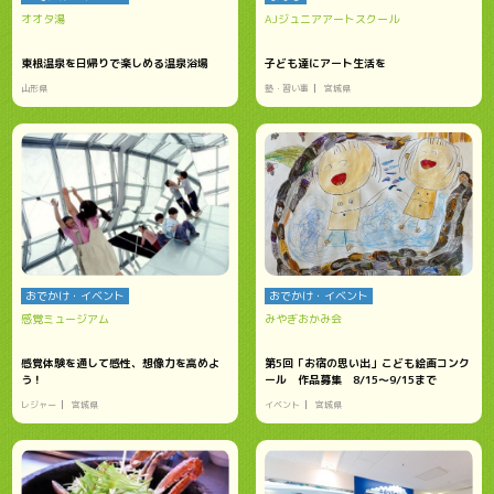
オオタ湯
AJジュニアアートスクール
東根温泉を日帰りで楽しめる温泉浴場
子ども達にアート生活を
山形県
塾・習い事
宮城県
おでかけ・イベント
おでかけ・イベント
感覚ミュージアム
みやぎおかみ会
感覚体験を通して感性、想像力を高めよ
第5回「お宿の思い出」こども絵画コンク
う！
ール 作品募集 8/15～9/15まで
レジャー
宮城県
イベント
宮城県