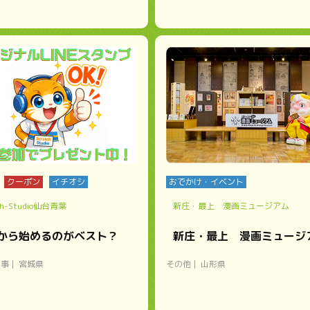
クーポン
イチオシ
おでかけ・イベント
ch-Studio仙台青葉
新庄・最上 漫画ミュージアム
から始めるのがベスト？
新庄・最上 漫画ミュージ
い事
宮城県
その他
山形県