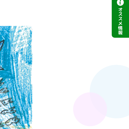
オ
ス
ス
メ
情
報