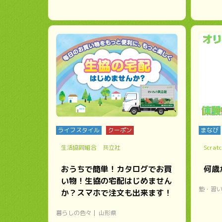
ライフスタイル
クーポン
まなび
生活協同組合 共立社
Scrat
おうちで簡単！カタログでお買
何歳
い物！生協の宅配はじめません
塾・習
か？スマホで注文も出来ます！
暮らしの色々
山形県