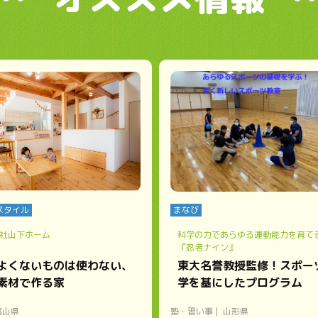
スタイル
まなび
社山下ホーム
科学の力であらゆる運動能力を育て
『忍者ナイン』
よくないものは使わない、
東大名誉教授監修！スポー
素材で作る家
学を基にしたプログラム
富山県
塾・習い事
山形県