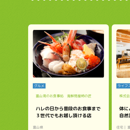
グルメ
ライフ
富山湾のお食事処 海鮮問屋柿の匠
株式会
ハレの日から普段のお食事まで
体に
３世代でもお越し頂ける店
自然
富山県
住宅