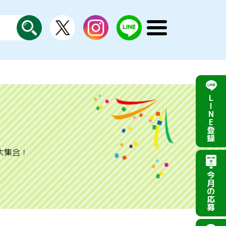
X
instagram
LINE
メ
公
探
ニ
す
式
ュ
ー
を
開
く
L
I
N
E
登
録
大集合！
今
月
の
応
募