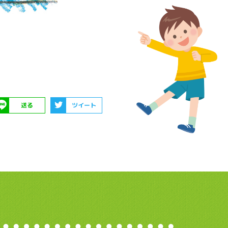
送る
ツイート