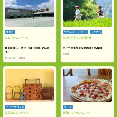
まなび
おでかけ・イベント
イチオシ
エムズテニスパーク
丸森町子育て定住推進課
無料体験レッスン、毎日開催していま
こどもの未来を全力応援！丸森町
す！
宮城県
塾・習い事
宮城県
ライフスタイル
グルメ
合同会社ホリデイズ
農家レストラン エルベ