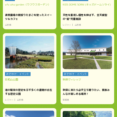
ufu uhu garden（ウフウフガーデン）
KIDS DOME SORAI (キッズドームソライ)
直営農場の朝採りたまごを使ったスイー
天性を重視し個性を伸ばす、全天候型
ツ＆カフェ
の“超”児童施設
山形県
レジャー
山形県
おでかけ・イベント
おでかけ・イベント
日和山公園
秋保ヴィレッジ
港の繁栄の歴史を示す多くの遺物が点在
秋保に来たら必ず立ち寄りたい、家族み
する歴史公園
んなが楽しめる場所！
レジャー
山形県
宮城県