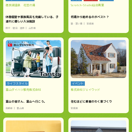
徳良湖温泉 花笠の湯
Scratch-Studio仙台青葉
休憩個室や家族風呂も完備している、子
何歳から始めるのがベスト？
連れに優しい入浴施設
塾・習い事
宮城県
旅行・宿泊・温泉
山形県
ライフスタイル
イベント
富山ダイハツ販売株式会社
株式会社ジェイウッド
富山の皆さん、富山へ行こう。
住むほどに愛着のわく家づくり
自動車
富山県
宮城県