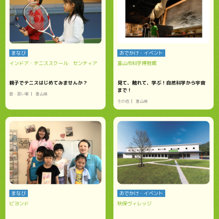
まなび
おでかけ・イベント
インドア・テニススクール センティア
富山市科学博物館
親子でテニスはじめてみませんか？
見て、触れて、学ぶ！自然科学から宇宙
まで！
塾・習い事
富山県
その他
富山県
まなび
おでかけ・イベント
ビヨンド
秋保ヴィレッジ