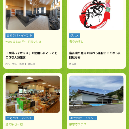
おでかけ・イベント
グルメ
wood & Spa や・すまっしぇ
番やのすし
「木質バイオマス」を使用したとっても
富山湾の恵みを味わう素材にこだわった
エコな入浴施設
回転寿司
旅行・宿泊・温泉
宮城県
富山県
おでかけ・イベント
おでかけ・イベント
道の駅七ヶ宿
慈恩寺テラス