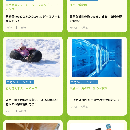
黒伏高原スノーパーク ジャングル・ジ
仙台市博物館
ャングル
天然雪100％のふかふかパウダースノーを
貴重な資料の数々から、仙台・宮城の歴
楽しもう！
史を学ぶ
レジャー
山形県
その他
宮城県
おでかけ・イベント
おでかけ・イベント
どんでん平スノーパーク
気仙沼 海の市 氷の水族館
スキー場では味わえない、スリル満点な
マイナス20℃の氷の世界を見に行こう！
超レア体験を楽しもう！
その他
宮城県
レジャー
山形県