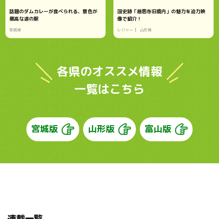
話題のダムカレーが食べられる、景色が
国史跡「慈恩寺旧境内」の魅力を迫力映
最高な道の駅
像で紹介！
宮城県
レジャー
山形県
各県のオススメ情報
一覧はこちら
宮城版
山形版
富山版
連載一覧