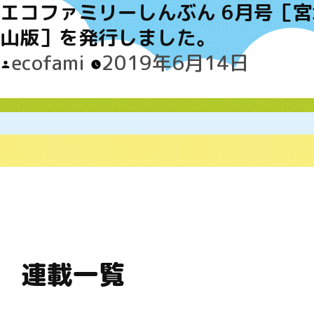
エコファミリーしんぶん 6月号［
山版］を発行しました。
Posted
ecofami
2019年6月14日
by
連載一覧