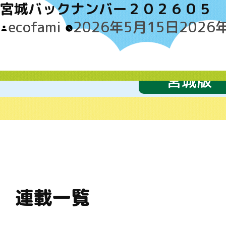
宮城バックナンバー２０２６０５
Posted
ecofami
2026年5月15日
2026
by
宮城版
連載一覧