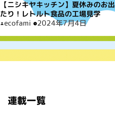
【ニシキヤキッチン】夏休みのお出
たり！レトルト食品の工場見学
Posted
ecofami
2024年7月4日
by
連載一覧