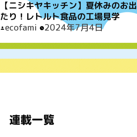
【ニシキヤキッチン】夏休みのお出
たり！レトルト食品の工場見学
Posted
ecofami
2024年7月4日
by
連載一覧