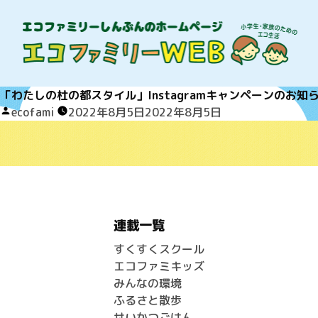
「わたしの杜の都スタイル」Instagramキャンペーンのお知ら
Posted
ecofami
2022年8月5日
2022年8月5日
by
連載一覧
すくすくスクール
エコファミキッズ
みんなの環境
ふるさと散歩
せいかつごはん